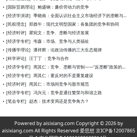
[国际贸易理论]
鲍盛钢：廉价劳动力的竞争
[经济学演讲]
季晓南：全面认识社会主义市场经济下的垄断与竞争
[民权理念]
郑酋午：现代文明型国家：各集团的竞争和协同
[经济时评]
瞿宛文：竞争、垄断与经济发展
[经济学专栏]
韦森：市场、竞争与人类福祉
[传播学理论]
潘祥辉：论政治传播的三大生态规律
[科学评论]
汪丁丁 ：竞争与合作
[经济学专栏]
周其仁：竞争、垄断与管制——“反垄断”政策的背景报告
[经济学专栏]
周其仁：要反对的不是重复建设
[经济时评]
周其仁：市场间竞争与股市规范
[经济学专栏]
冯兴元：竞争是通往繁荣与和谐之路
[笔会专栏]
赵杰：技术变局还是竞争角力？
Powered by aisixiang.com Copyright © 2026 by
aisixiang.com All Rights Reserved 爱思想 京ICP备12007865