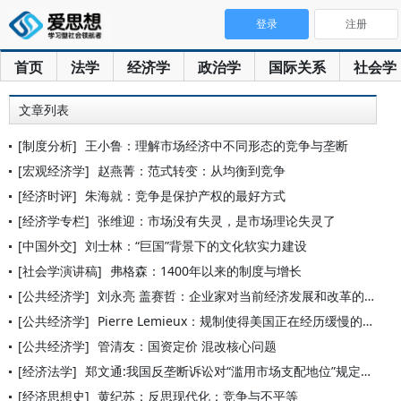
登录
注册
首页
法学
经济学
政治学
国际关系
社会学
文章列表
[制度分析]
王小鲁：理解市场经济中不同形态的竞争与垄断
[宏观经济学]
赵燕菁：范式转变：从均衡到竞争
[经济时评]
朱海就：竞争是保护产权的最好方式
[经济学专栏]
张维迎：市场没有失灵，是市场理论失灵了
[中国外交]
刘士林：“巨国”背景下的文化软实力建设
[社会学演讲稿]
弗格森：1400年以来的制度与增长
[公共经济学]
刘永亮 盖赛哲：企业家对当前经济发展和改革的意见和建议
[公共经济学]
Pierre Lemieux：规制使得美国正在经历缓慢的崩溃
[公共经济学]
管清友：国资定价 混改核心问题
[经济法学]
郑文通:我国反垄断诉讼对“滥用市场支配地位”规定的误读
[经济思想史]
黄纪苏：反思现代化：竞争与不平等