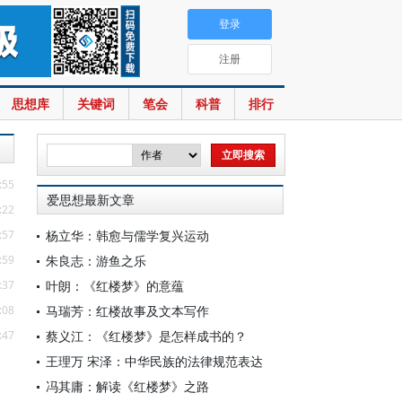
登录
注册
思想库
关键词
笔会
科普
排行
:55
爱思想最新文章
:22
:57
杨立华：韩愈与儒学复兴运动
:59
朱良志：游鱼之乐
:37
叶朗：《红楼梦》的意蕴
:08
马瑞芳：红楼故事及文本写作
:47
蔡义江：《红楼梦》是怎样成书的？
王理万 宋泽：中华民族的法律规范表达
冯其庸：解读《红楼梦》之路