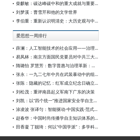
柴麒敏：碳达峰碳中和的重大成就与重要任务
刘梦溪：曹雪芹和他的文学世界
李伯重：重新认识明清史：大历史观与中国史学创新
爱思想一周排行
薛澜：人工智能技术的社会应用——治理挑战
易凤林：南京方面国民党要员对中共三大起义的反应
隋璐怡 罗慧芳：数字普惠与治理革新：中国人工智能赋能全球南方发展
张永：一九二七年中共在武装暴动中的组织转型
张陈：隐藏的记忆：红军成立纪念日确立前中共对南昌起义的纪念
刘松茂：重评南昌起义军南下广东的决策
刘凯：以“四个统一”推进国家安全学自主知识体系构建
涂凌波 张译匀：智能驱动·中国实践·范式创新：“构建中国新闻传播学自主知识体系”专题研讨会综述
赵春华：中国时尚传播学自主知识体系的内在逻辑与实践路径
田香凝 丁靓琦：何以“中国学派”：多学科视野下中国特色新闻传播学建设的研究