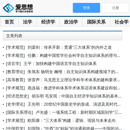
登录
注册
首页
法学
经济学
政治学
国际关系
社会学
文章列表
[学术规范]
刘梁剑：传承开新：贯通“三大体系”的内外之道
[学术规范]
任鹏：构建中国哲学社会科学自主知识体系的理与路
[语言学]
王平：加快构建中国语言学自主知识体系
[教育理论]
朱旭东 杨明全 阚维：自主知识体系构建视域下的基础教育学学科
[高等教育]
张雷声：马克思主义理论学科学术体系的建构要求与学科发展路径
[学术规范]
燕连福：推进学科体系学术体系话语体系建设和创新
[经济思想史]
胡乐明 毛安琪：中国自主经济学知识体系的基本特征
[史学理论]
王先明：20世纪中国新史学的形成、演进及其时代特征——立足于
[国际关系理论]
卢光盛：一项系统工程：新时期区域国别学“三大体系”建设思考
[学术规范]
欧阳康：“三大体系”构建：逻辑、现状与未来走向
[中国哲学]
彭国翔：“中西”与“科际”的沟通和跨越——中国的治学传统及其