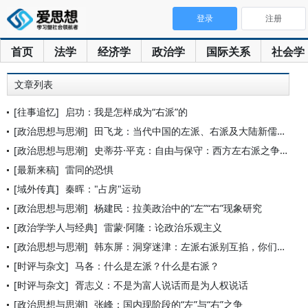
登录
注册
首页
法学
经济学
政治学
国际关系
社会学
文章列表
[往事追忆]
启功：我是怎样成为“右派”的
[政治思想与思潮]
田飞龙：当代中国的左派、右派及大陆新儒家出场
[政治思想与思潮]
史蒂芬·平克：自由与保守：西方左右派之争的信仰根源
[最新来稿]
雷同的恐惧
[域外传真]
秦晖："占房"运动
[政治思想与思潮]
杨建民：拉美政治中的“左”“右”现象研究
[政治学学人与经典]
雷蒙·阿隆：论政治乐观主义
[政治思想与思潮]
韩东屏：洞穿迷津：左派右派别互掐，你们本应是一家
[时评与杂文]
马各：什么是左派？什么是右派？
[时评与杂文]
胥志义：不是为富人说话而是为人权说话
[政治思想与思潮]
张峰：国内现阶段的“左”与“右”之争