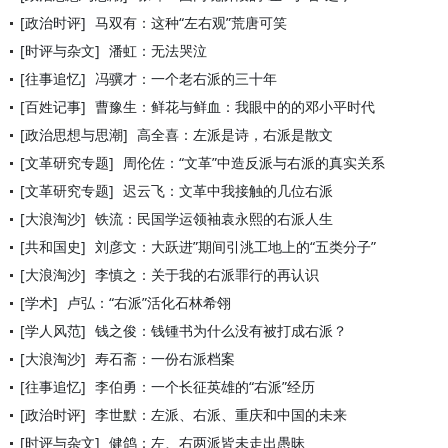
[政治时评]
马双有：这种“左右观”荒唐可笑
[时评与杂文]
潘虹：无法哭泣
[往事追忆]
冯骥才：一个老右派的三十年
[百姓记事]
曹豫生：鲜花与鲜血：我眼中的的邓小平时代
[政治思想与思潮]
高全喜：左派是诗，右派是散文
[文革研究专题]
周伦佐：“文革”中造反派与右派的真实关系
[文革研究专题]
迟云飞：文革中我接触的几位右派
[大浪淘沙]
铁流：民国学运领袖袁永熙的右派人生
[共和国史]
刘彦文：大跃进”期间引洮工地上的“五类分子”
[大浪淘沙]
李慎之：关于我的右派罪行的再认识
[学术]
卢弘：“右派”活化石林希翎
[学人风范]
钱之俊：钱锺书为什么没有被打成右派？
[大浪淘沙]
寿石斋：一份右派档案
[往事追忆]
李伯勇：一个长征英雄的“右派”经历
[政治时评]
李世默：左派、右派、重庆和中国的未来
[时评与杂文]
健鸽：左、右两派皆未走出愚昧