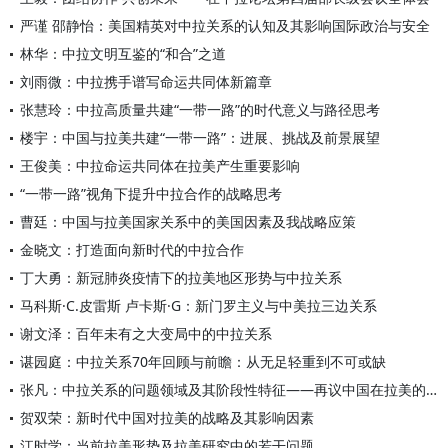
严谨 邵静怡：美国精英对中拉关系的认知及其影响国际政治与安全
林华：中拉文明互鉴的“和合”之道
刘雨微：中拉携手谱写命运共同体新篇章
张慧玲：中拉高质量共建“一带一路”的时代意义与路径思考
楼宇：中国与拉美共建“一带一路”：进展、挑战及前景展望
王俊美：中拉命运共同体在拉美产生重要影响
“一带一路”视角下提升中拉合作的战略思考
曹廷：中国与拉美国家关系中的美国因素及我战略应策
金晓文：打造面向新时代的中拉合作
丁大勇：新冠肺炎疫情下的拉美地区形势与中拉关系
马科斯·C.皮雷斯 卢卡斯·G：新门罗主义与中美拉三边关系
谢文泽：百年未有之大变局中的中拉关系
谌园庭：中拉关系70年回顾与前瞻：从无足轻重到不可或缺
张凡：中拉关系的问题领域及其阶段性特征——再议中国在拉美的软
贺双荣：新时代中国对拉美的战略及其影响因素
江时学：当前拉美形势及拉美研究中的若干问题