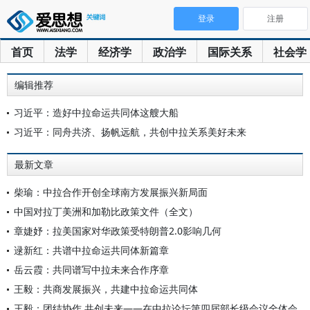
登录
注册
首页
法学
经济学
政治学
国际关系
社会学
编辑推荐
习近平：造好中拉命运共同体这艘大船
习近平：同舟共济、扬帆远航，共创中拉关系美好未来
最新文章
柴瑜：中拉合作开创全球南方发展振兴新局面
中国对拉丁美洲和加勒比政策文件（全文）
章婕妤：拉美国家对华政策受特朗普2.0影响几何
逯新红：共谱中拉命运共同体新篇章
岳云霞：共同谱写中拉未来合作序章
王毅：共商发展振兴，共建中拉命运共同体
王毅：团结协作 共创未来——在中拉论坛第四届部长级会议全体会