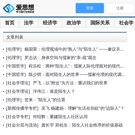
登录
注册
首页
法学
经济学
政治学
国际关系
社会学
文章列表
[伦理学]
杨国荣：伦理视域中的“熟人”与“陌生人” ——兼议关于传统伦
[伦理学]
罗志达：身体空间与儒家的“亲-疏”观念
[中国哲学]
程乐松：两种“陌生人”：儒家人际伦理面对的现代性错置
[中国哲学]
陈少明：面对陌生人的世界——儒家伦理的现代调适
[社会学理论]
严飞：以“附近”为方法：重识我们的世界
[社会学理论]
泮伟江：谁是陌生人？
[伦理学]
贺来：“陌生人”的位置
[新闻传播学专栏]
吴飞 杨建娟：理解“生活在别处”的“边际人”？
[社会学专栏]
何绍辉：重建陌生人社区认同
[社会分层与流动]
龚长宇 郑杭生：陌生人社会秩序的价值基础