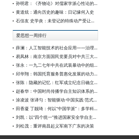
孙明君：《齐物论》对儒家学派心性论的回应
黄道炫：通向历史的趣味：日记缘何入史
石佳友 史学炎：未登记的特殊动产受让人排除强制执行问题研究
爱思想一周排行
薛澜：人工智能技术的社会应用——治理挑战
易凤林：南京方面国民党要员对中共三大起义的反应
张永：一九二七年中共在武装暴动中的组织转型
邱华翔：韩国托育服务普惠化发展的动力机制、制度路径与政策效应
张陈：隐藏的记忆：红军成立纪念日确立前中共对南昌起义的纪念
赵春华：中国时尚传播学自主知识体系的内在逻辑与实践路径
涂凌波 张译匀：智能驱动·中国实践·范式创新：“构建中国新闻传播学自主知识体系”专题研讨会综述
田香凝 丁靓琦：何以“中国学派”：多学科视野下中国特色新闻传播学建设的研究
刘凯：以“四个统一”推进国家安全学自主知识体系构建
刘松茂：重评南昌起义军南下广东的决策