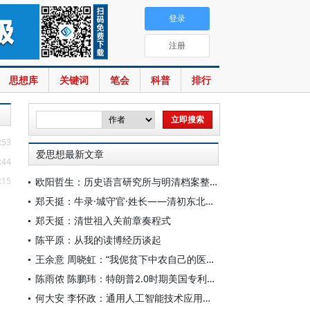
登录
注册
思想库
关键词
笔会
科普
排行
:53
爱思想最新文章
:44
:15
欧阳哲生：历史语言研究所与明清档案整理工作（1928-1949年）
郑天挺：牛录·城守官·姓长——清初东北的地方行政机构
郑天挺：清世祖入关前章奏程式
陈平原：从我的读博经历谈起
王余意 周晓虹：“我伲贫下中农自己的医生”——赤脚医生的视觉表征与形象建构（1965—1978）
陈雨侬 陈鹏玮：特朗普2.0时期美国专利制度的“武器化”演进与中国应对
何大安 李怀政：通用人工智能技术应用下的数字调节机制