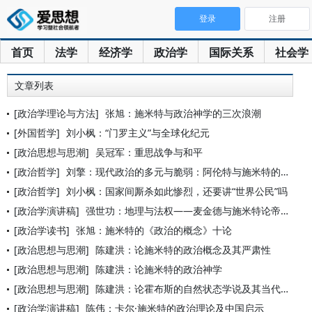
登录
注册
首页
法学
经济学
政治学
国际关系
社会学
文章列表
[政治学理论与方法]
张旭：施米特与政治神学的三次浪潮
[外国哲学]
刘小枫：“门罗主义”与全球化纪元
[政治思想与思潮]
吴冠军：重思战争与和平
[政治哲学]
刘擎：现代政治的多元与脆弱：阿伦特与施米特的观念之争
[政治哲学]
刘小枫：国家间厮杀如此惨烈，还要讲“世界公民”吗
[政治学演讲稿]
强世功：地理与法权——麦金德与施米特论帝国间的冲突
[政治学读书]
张旭：施米特的《政治的概念》十论
[政治思想与思潮]
陈建洪：论施米特的政治概念及其严肃性
[政治思想与思潮]
陈建洪：论施米特的政治神学
[政治思想与思潮]
陈建洪：论霍布斯的自然状态学说及其当代复活形式
[政治学演讲稿]
陈伟：卡尔·施米特的政治理论及中国启示