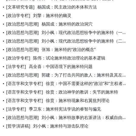
[文革研究专题]
杨国成：民主政治的本体和方法
[政治学专栏]
刘擎：施米特的幽灵
[政治思想与思潮]
杨国成：施米特的政治洞穴
[政治思想与思潮]
刘小枫：现代政治思想纷争中的施米特（一）
[政治思想与思潮]
刘小枫：现代政治思想纷争中的施米特（二）
[政治思想与思潮]
张旭：施米特的“政治的概念”
[政治学专栏]
陈伟：试论施米特政治理论的基本逻辑
[法学专栏]
高全喜：中国语境下的施米特问题
[政治思想与思潮]
郭建：为了打击共同的敌人：施米特及其左翼盟友
[语言学和文学专栏]
徐贲：中国不需要这样的“政治”和“主权者决断” ：“施米特热
[语言学和文学专栏]
徐贲：政治神学的教训：失节的施米特
[语言学和文学专栏]
徐贲：施米特现象和右翼批判理论
[法学专栏]
季卫东：施米特宪法学说的睿智与偏见
[政治思想与思潮]
刘小枫：施米特故事的右派讲法：权威自由主义？
[哲学演讲稿]
刘小枫：施米特与游击队理论