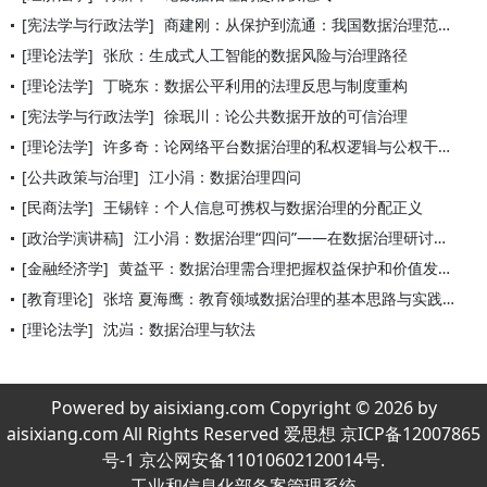
[宪法学与行政法学]
商建刚：从保护到流通：我国数据治理范式反思
[理论法学]
张欣：生成式人工智能的数据风险与治理路径
[理论法学]
丁晓东：数据公平利用的法理反思与制度重构
[宪法学与行政法学]
徐珉川：论公共数据开放的可信治理
[理论法学]
许多奇：论网络平台数据治理的私权逻辑与公权干预
[公共政策与治理]
江小涓：数据治理四问
[民商法学]
王锡锌：个人信息可携权与数据治理的分配正义
[政治学演讲稿]
江小涓：数据治理“四问”——在数据治理研讨会上的引导发言
[金融经济学]
黄益平：数据治理需合理把握权益保护和价值发挥的平衡
[教育理论]
张培 夏海鹰：教育领域数据治理的基本思路与实践路径
[理论法学]
沈岿：数据治理与软法
Powered by aisixiang.com Copyright © 2026 by
aisixiang.com All Rights Reserved 爱思想 京ICP备12007865
号-1 京公网安备11010602120014号.
工业和信息化部备案管理系统