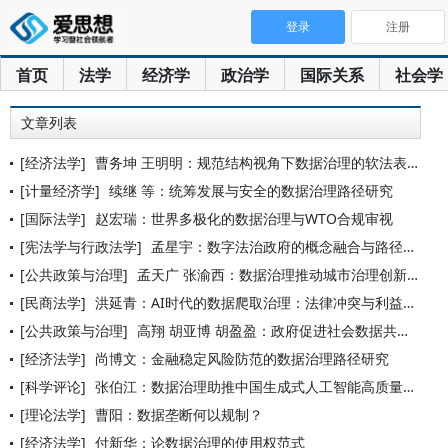
登录
注册
首页
法学
经济学
政治学
国际关系
社会学
文章列表
[经济法学]
曹务坤 王明明：规范结构视角下数据治理的软法表达
[计量经济学]
续继 等：统筹发展与安全的数据治理路径研究
[国际法学]
赵宏瑞：世界多极化的数据治理与WTO合规审视
[宪法学与行政法学]
孟星宇：数字法治政府的概念融合与路径建构
[公共政策与治理]
孟天广 张渝西：数据治理推动城市治理创新：理论依据、实践路径
[民商法学]
洪延青：AI时代的数据爬取治理：法律冲突与利益平衡之道
[公共政策与治理]
高翔 胡亚博 胡盈盈：政府促进社会数据共享的治理机制研究——
[经济法学]
尚博文：金融稳定风险防范的数据治理路径研究
[科学评论]
张伯江：数据治理助推中国生成式人工智能高质量发展
[理论法学]
曹阳：数据垄断何以规制？
[经济法学]
付新华：论数据治理的使用权范式