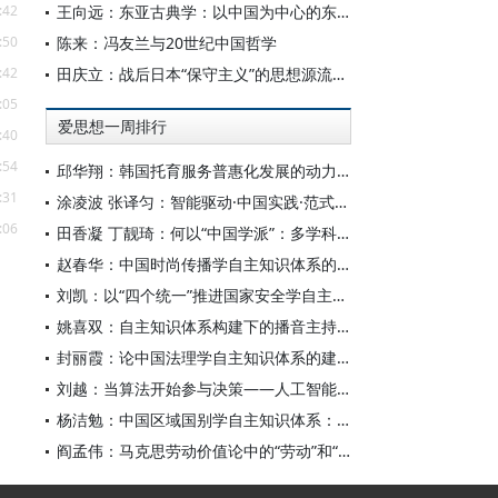
:42
王向远：东亚古典学：以中国为中心的东亚学术文化共同体之建构
:50
陈来：冯友兰与20世纪中国哲学
:42
田庆立：战后日本“保守主义”的思想源流及核心价值探析
:05
爱思想一周排行
:40
:54
邱华翔：韩国托育服务普惠化发展的动力机制、制度路径与政策效应
:31
涂凌波 张译匀：智能驱动·中国实践·范式创新：“构建中国新闻传播学自主知识体系”专题研讨会综述
:06
田香凝 丁靓琦：何以“中国学派”：多学科视野下中国特色新闻传播学建设的研究
赵春华：中国时尚传播学自主知识体系的内在逻辑与实践路径
刘凯：以“四个统一”推进国家安全学自主知识体系构建
姚喜双：自主知识体系构建下的播音主持高等专业教育研究
封丽霞：论中国法理学自主知识体系的建构
刘越：当算法开始参与决策——人工智能重塑全球治理的底层逻辑
杨洁勉：中国区域国别学自主知识体系：本原、借鉴和建构
阎孟伟：马克思劳动价值论中的“劳动”和“价值”概念