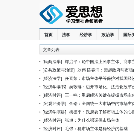
首页
法学
经济学
政治学
国际
文章列表
[民商法学]
谭启平：论中国法上民事主体、商事
[公共政策与治理]
刘伟 陈春润：架起政府与市场
[经济法学]
任喜荣：市场主体平等保护对我国经
[经济学读书]
吴敬琏：迈开市场化、法治化改革
[经济时评]
王一鸣：重启经济关键在提振市场主
[宏观经济学]
金碚：全国统一大市场中的市场主
[经济学演讲]
胡德平：政府要了解市场主体的心
[经济时评]
张旭：为什么强调保市场主体
[经济时评]
毛强：稳市场主体是稳经济的基础