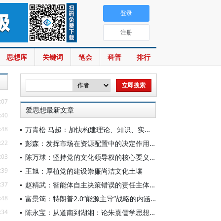
登录
注册
思想库
关键词
笔会
科普
排行
:07
爱思想最新文章
:40
:48
万青松 马超：加快构建理论、知识、实践一体发展的区域国别自主知识体系
:22
彭森：发挥市场在资源配置中的决定作用是中国改革的最基本经验
:03
陈万球：坚持党的文化领导权的核心要义、历史必然性和科学方法
:39
王旭：厚植党的建设崇廉尚洁文化土壤
:37
赵精武：智能体自主决策错误的责任主体与边界
:48
富景筠：特朗普2.0“能源主导”战略的内涵、举措与影响
:34
陈永宝：从道南到湖湘：论朱熹儒学思想的演变