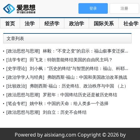
登录
注册
首页
法学
经济学
政治学
国际关系
社会学
文章列表
[政治思想与思潮]
林毅：“不变之变”的启示：福山叙事变迁探析中的反思与中国问题
[法学专栏]
田飞龙：特朗普能终结美国的自由民主吗？
[史学理论]
刘小枫：“历史的终结”与智慧的终结：福山、科耶夫、尼采论“历
[政治学学人与经典]
弗朗西斯·福山：中国和美国政治改革挑战
[比较政治]
弗朗西斯·福山：历史终结、政治秩序与中国 （上）
[政治思想与思潮]
罗慰年：中国终结历史还是被历史终结
[笔会专栏]
姚中秋：中国的天命：给人类多一个选择
[政治思想与思潮]
刘自立：历史不会终结
Powered by aisixiang.com Copyright © 2026 by