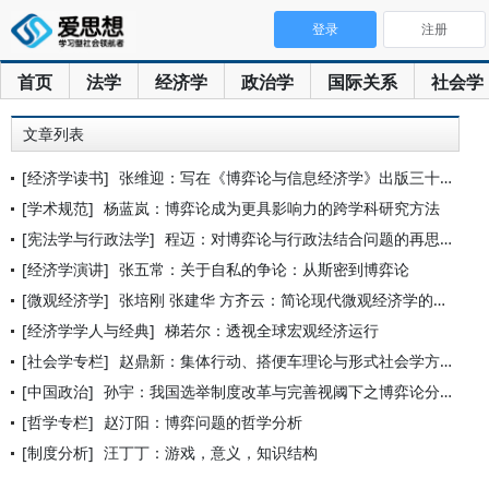
登录
注册
首页
法学
经济学
政治学
国际关系
社会学
文章列表
[经济学读书]
张维迎：写在《博弈论与信息经济学》出版三十周年之际
[学术规范]
杨蓝岚：博弈论成为更具影响力的跨学科研究方法
[宪法学与行政法学]
程迈：对博弈论与行政法结合问题的再思考
[经济学演讲]
张五常：关于自私的争论：从斯密到博弈论
[微观经济学]
张培刚 张建华 方齐云：简论现代微观经济学的新进展
[经济学学人与经典]
梯若尔：透视全球宏观经济运行
[社会学专栏]
赵鼎新：集体行动、搭便车理论与形式社会学方法
[中国政治]
孙宇：我国选举制度改革与完善视阈下之博弈论分析
[哲学专栏]
赵汀阳：博弈问题的哲学分析
[制度分析]
汪丁丁：游戏，意义，知识结构