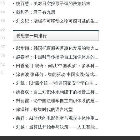
:15
姚百慧：美对日空投原子弹的决策始末
:44
戴和圣：君子有九思
:36
刘文纪：增强不可移动文物可感可及的生命力
:35
爱思想一周排行
:03
:07
邱华翔：韩国托育服务普惠化发展的动力机制、制度路径与政策效应
:26
赵春华：中国时尚传播学自主知识体系的内在逻辑与实践路径
:42
田香凝 丁靓琦：何以“中国学派”：多学科视野下中国特色新闻传播学建设的研究
:51
涂凌波 张译匀：智能驱动·中国实践·范式创新：“构建中国新闻传播学自主知识体系”专题研讨会综述
刘凯：以“四个统一”推进国家安全学自主知识体系构建
姚喜双：自主知识体系构建下的播音主持高等专业教育研究
封丽霞：论中国法理学自主知识体系的建构
储泽祥：数智时代的语言转型
慈祥：AI时代的电影作者与观众主体性重构
刘越：当算法开始参与决策——人工智能重塑全球治理的底层逻辑