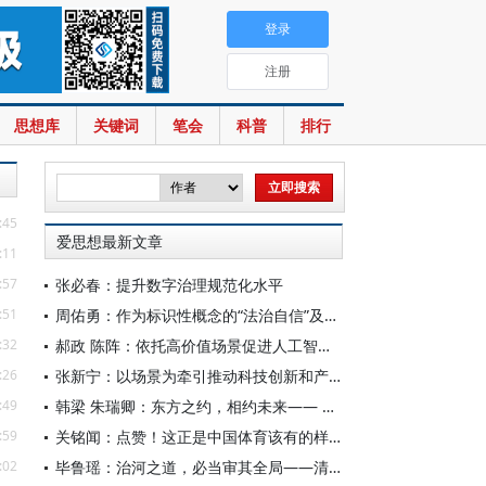
登录
注册
思想库
关键词
笔会
科普
排行
:45
爱思想最新文章
:11
:57
张必春：提升数字治理规范化水平
:51
周佑勇：作为标识性概念的“法治自信”及其时代意蕴
:32
郝政 陈阵：依托高价值场景促进人工智能高质量数据集建设
:26
张新宁：以场景为牵引推动科技创新和产业创新深度融合
:49
韩梁 朱瑞卿：东方之约，相约未来—— 中国元首外交的世界情怀与大国气派
:59
关铭闻：点赞！这正是中国体育该有的样子
:02
毕鲁瑶：治河之道，必当审其全局——清代靳辅的治水理念与实践