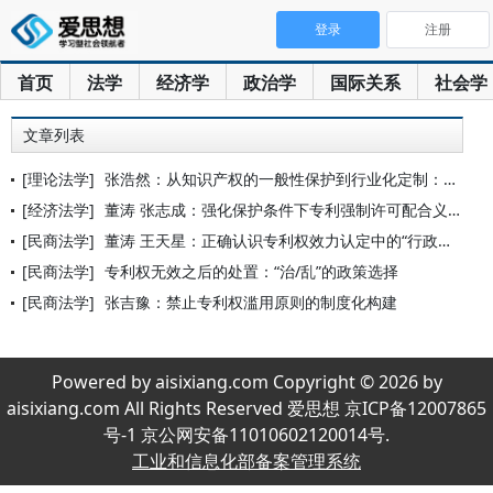
登录
注册
首页
法学
经济学
政治学
国际关系
社会学
文章列表
[理论法学]
张浩然：从知识产权的一般性保护到行业化定制：罕见病用药市场独
[经济法学]
董涛 张志成：强化保护条件下专利强制许可配合义务设定研究
[民商法学]
董涛 王天星：正确认识专利权效力认定中的“行政／司法”职权二
[民商法学]
专利权无效之后的处置：“治/乱”的政策选择
[民商法学]
张吉豫：禁止专利权滥用原则的制度化构建
Powered by aisixiang.com Copyright © 2026 by
aisixiang.com All Rights Reserved 爱思想 京ICP备12007865
号-1 京公网安备11010602120014号.
工业和信息化部备案管理系统