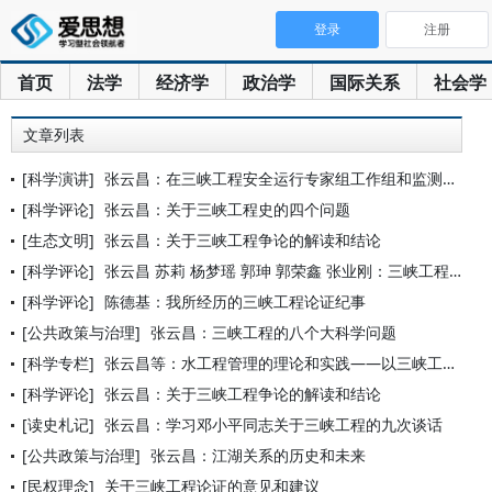
登录
注册
首页
法学
经济学
政治学
国际关系
社会学
文章列表
[科学演讲]
张云昌：在三峡工程安全运行专家组工作组和监测系统综合站联席会
[科学评论]
张云昌：关于三峡工程史的四个问题
[生态文明]
张云昌：关于三峡工程争论的解读和结论
[科学评论]
张云昌 苏莉 杨梦瑶 郭珅 郭荣鑫 张业刚：三峡工程生态环境
[科学评论]
陈德基：我所经历的三峡工程论证纪事
[公共政策与治理]
张云昌：三峡工程的八个大科学问题
[科学专栏]
张云昌等：水工程管理的理论和实践——以三峡工程为例
[科学评论]
张云昌：关于三峡工程争论的解读和结论
[读史札记]
张云昌：学习邓小平同志关于三峡工程的九次谈话
[公共政策与治理]
张云昌：江湖关系的历史和未来
[民权理念]
关于三峡工程论证的意见和建议