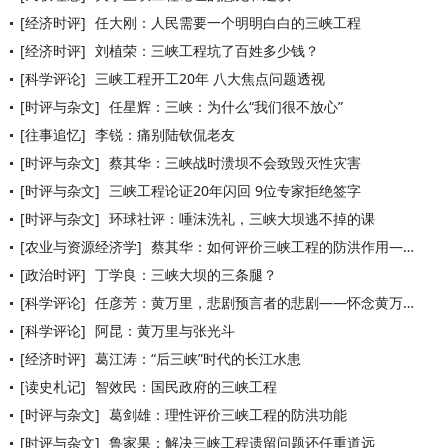
[经济时评]
任大刚：人民需要一个明明白白的三峡工程
[经济时评]
刘植荣：三峡工程坑了百姓多少钱？
[科学评论]
三峡工程开工20年 八大焦点问题透视
[时评与杂文]
任星辉：三峡：为什么“我们很不放心”
[往事追忆]
李锐：痛别陆钦侃老友
[时评与杂文]
蔡其华：三峡战时溃坝不会致毁灭性灾害
[时评与杂文]
三峡工程论证20年闪回 9位专家拒绝签字
[时评与杂文]
环球社评：唾沫洗礼，三峡大坝逃不掉的课
[农业与资源经济学]
蔡其华：如何评价三峡工程的防洪作用——以2010年的调度实践
[政治时评]
丁学良：三峡大坝的三条腿？
[科学评论]
任彦芳：黄万里，悲剧预言者的悲剧——怀念黄万里教授
[科学评论]
阿昆：黄万里与张光斗
[经济时评]
葛江涛：“后三峡”时代的长江水患
[读史札记]
智效民：国民政府的三峡工程
[时评与杂文]
葛剑雄：理性评价三峡工程的防洪功能
[时评与杂文]
鲁家果：解决三峡工程遗留问题还任重道远