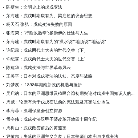
陈壁生：文明史上的戊戌变法
茅海建：戊戌时期康有为、梁启超的议会思想
杨天石 张弘：戊戌变法失败的原因
张海荣：“行险以徼幸”:杨崇伊的仕途与人生
茅海建：戊戌时期康有为的“洪水说”“地顶说”“地运说”
许纪霖：戊戌两代士大夫的世代交替（下）
许纪霖：戊戌两代士大夫的世代交替（上）
陈建华：戊戌变法与世界革命风云
王美平：日本对戊戌变法的认知、态度与战略
刘梦溪： 1898年湖南新政的机遇与挫折
吴启讷：日本的亚洲思维及殖民台湾初期舆论对戊戌中国知识人的影
周威：论康有为于戊戌变法前的宪法观及其宪法史地位
李海蓉：澳洲保皇会创立探源
孟令伟：戊戌变法双甲子暨改革开放四十周年纪
周树山：戊戌政变前后的黄遵宪
尹敏志：失落的亚洲主义之梦：日本塾师山本宪与戊戌变法