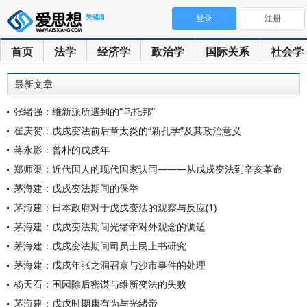
登录
注册
首页
法学
经济学
政治学
国际关系
社会学
最新文章
张绪强：维新派所遇到的“乌托邦”
崔庆贺：戊戌变法前后章太炎的“新孔学”及其政治意义
蒋永影：曾朴的戊戌年
郑师渠：近代国人的现代国家认同———从戊戌变法到辛亥革命
茅海建：戊戌变法期间的保举
茅海建：日本政府对于戊戌变法的观察与反应(1)
茅海建：戊戌变法期间光绪帝对外观念的调适
茅海建：戊戌变法期间司员士民上书研究
茅海建：戊戌年张之洞召京与沙市事件的处理
杨天石：围园除后密谋与维新变法的失败
茅海建：戊戌时期康有为与光绪帝