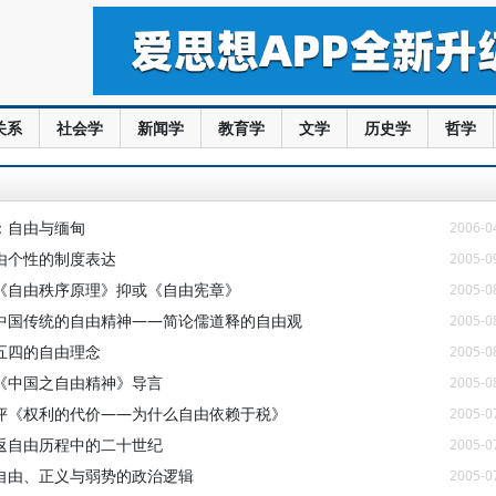
关系
社会学
新闻学
教育学
文学
历史学
哲学
：自由与缅甸
2006-0
由个性的制度表达
2005-0
《自由秩序原理》抑或《自由宪章》
2005-0
中国传统的自由精神——简论儒道释的自由观
2005-0
五四的自由理念
2005-0
《中国之自由精神》导言
2005-0
评《权利的代价——为什么自由依赖于税》
2005-0
返自由历程中的二十世纪
2005-0
自由、正义与弱势的政治逻辑
2005-0