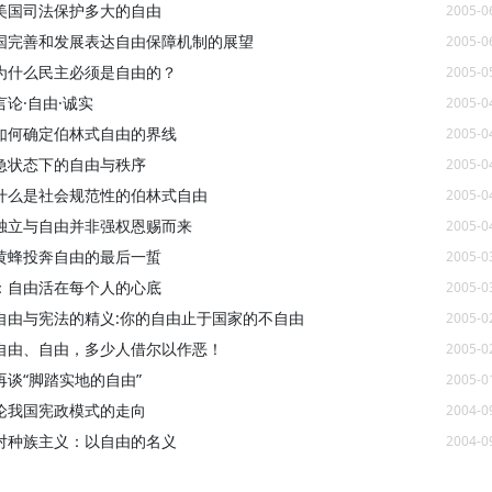
美国司法保护多大的自由
2005-0
国完善和发展表达自由保障机制的展望
2005-0
为什么民主必须是自由的？
2005-0
论·自由·诚实
2005-0
如何确定伯林式自由的界线
2005-0
急状态下的自由与秩序
2005-0
什么是社会规范性的伯林式自由
2005-0
独立与自由并非强权恩赐而来
2005-0
黄蜂投奔自由的最后一蜇
2005-0
：自由活在每个人的心底
2005-0
自由与宪法的精义:你的自由止于国家的不自由
2005-0
自由、自由，多少人借尔以作恶！
2005-0
再谈“脚踏实地的自由”
2005-0
论我国宪政模式的走向
2004-0
对种族主义：以自由的名义
2004-0