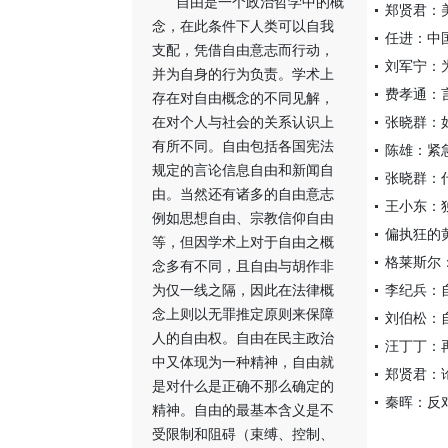
自由是一个政治哲学中的概
郑贤君：
念，在此条件下人类可以自我
任进：中
支配，凭借自由意志而行动，
刘军宁：
并为自身的行为负责。学术上
费孝通：言
存在对自由概念的不同见解，
在对个人与社会的关系认识上
张晓群：
有所不同。自由包括各国宪法
陈雄：紧
规定的言论信息自由和新闻自
张晓群：
由。当然还有诸多的自由意志
王小东：
例如思想自由、宗教信仰自由
偏执狂的
等，但因学术上对于自由之概
格莱斯尔
念多有不同，且自由与胡作非
为仅一线之隔，因此在法律概
李纪兵：
念上则以无罪推定原则来保障
刘伯松：
人的自由权。自由在民主政治
汪丁丁：
中又体现为一种精神，自由就
郑贤君：
是对什么是正确不那么确定的
秦晖：反
精神。自由的最基本含义是不
受限制和阻碍（束缚、控制、