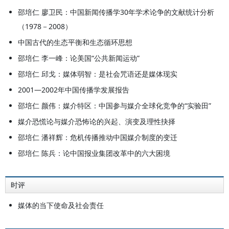
邵培仁 廖卫民：中国新闻传播学30年学术论争的文献统计分析
（1978－2008）
中国古代的生态平衡和生态循环思想
邵培仁 李一峰：论美国“公共新闻运动”
邵培仁 邱戈：媒体弱智：是社会咒语还是媒体现实
2001—2002年中国传播学发展报告
邵培仁 颜伟：媒介特区：中国参与媒介全球化竞争的“实验田”
媒介恐慌论与媒介恐怖论的兴起、演变及理性抉择
邵培仁 潘祥辉：危机传播推动中国媒介制度的变迁
邵培仁 陈兵：论中国报业集团改革中的六大困境
时评
媒体的当下使命及社会责任