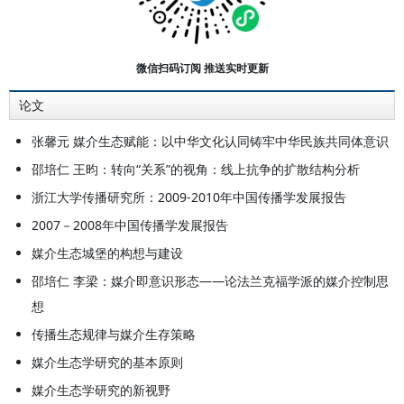
与创意产业蓝皮书》主编，中国传播
学会副会长，中国传媒经济学会副会
长，浙江省传播学会会长，浙江省会
微信扫码订阅 推送实时更新
展学会理事长。先后发表论文260余
论文
篇，撰写或主编传播学和媒介管理学
著作多种。
张馨元 媒介生态赋能：以中华文化认同铸牢中华民族共同体意识
邵培仁 王昀：转向“关系”的视角：线上抗争的扩散结构分析
浙江大学传播研究所：2009-2010年中国传播学发展报告
2007－2008年中国传播学发展报告
媒介生态城堡的构想与建设
邵培仁 李梁：媒介即意识形态——论法兰克福学派的媒介控制思
想
传播生态规律与媒介生存策略
媒介生态学研究的基本原则
媒介生态学研究的新视野