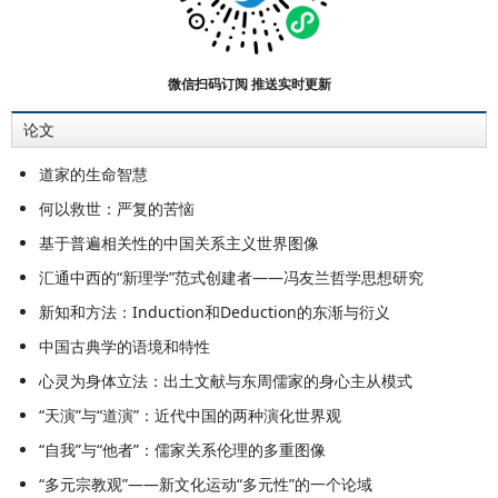
授。长期从事先秦哲学、儒家与道家
哲学、出土文献及近现代中国哲学研
究。在《中国社会科学》、《哲学研
微信扫码订阅 推送实时更新
究》等海内外学术期刊发表学术论文
论文
一百六十余篇；主编“中国哲学前沿
丛书”，主编中华孔子学会主办辑刊
道家的生命智慧
《中国儒学》，主编《老子学集
何以救世：严复的苦恼
刊》；学术著作有《严复与福泽谕吉
基于普遍相关性的中国关系主义世界图像
──中日启蒙思想比较》《理性与浪
汇通中西的“新理学”范式创建者——冯友兰哲学思想研究
漫──金岳霖的生活及其哲学》《严
新知和方法：Induction和Deduction的东渐与衍义
复》《殷海光评传》《金岳霖学术思
中国古典学的语境和特性
想评传》《道家形而上学》《视域变
心灵为身体立法：出土文献与东周儒家的身心主从模式
化中的中国人文和思想世界》《进化
主义在中国的兴起 ──一个新的全能
“天演”与“道演”：近代中国的两种演化世界观
式的世界观》《出土简帛文本与古代
“自我”与“他者”：儒家关系伦理的多重图像
思想世界》《莫若以明：集虚室随
“多元宗教观”——新文化运动“多元性”的一个论域