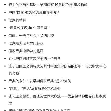
笔》《儒家的精神之道和公关怀》
权力的正当性基础：早期儒家“民意论”的形态和构成
《道家学说的观念史研究》《出土文
中国“自然”概念的源流和特性考论
献与道家新知》《老子》《根源、制
儒家的精神
度和秩序：从老子到黄老》《自然和
“世界秩序观”和“中国意识”
人：近代中国两个观念谱系探索》
自由、平等与社会正义的比较
《近代中国思维方式演变的趋势》
儒家经典诠释学的起源
等。
儒家经典诠释学的起源
近代中国思维方式演变的一个思考
庄子自由主义的特质及其对中国知识阶层的影响──以“游”为中心
的考察
经典的条件：以早期儒家经典的形成为例
“原意”、“先见”及其解释的“客观性”
进化主义原理、价值及世界秩序观——梁启超精神世界的基本观
念
明清之际“私”观念的兴起及其社会史关联