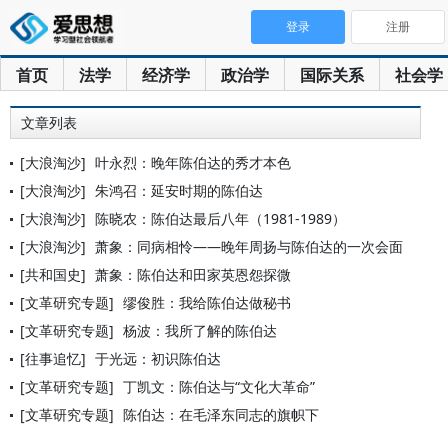
登录
注册
首页
法学
经济学
政治学
国际关系
社会学
文章列表
[大浪淘沙]
叶永烈：晚年陈伯达的秀才本色
[大浪淘沙]
朱鸿召：延安时期的陈伯达
[大浪淘沙]
陈晓农：陈伯达最后八年（1981-1989）
[大浪淘沙]
萧象：同病相怜——晚年周扬与陈伯达的一次会面
[共和国史]
萧象：陈伯达和田家英恩怨探微
[文革研究专题]
缪俊胜：我给陈伯达做秘书
[文革研究专题]
杨波：我所了解的陈伯达
[往事追忆]
于光远：初识陈伯达
[文革研究专题]
丁凯文：陈伯达与“文化大革命”
[文革研究专题]
陈伯达：在毛泽东同志的旗帜下