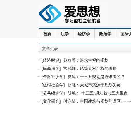
首页
法学
经济学
政治学
国际
文章列表
[经济时评]
赵燕菁：追求幸福的规划
[民商法学]
常鹏翱：论规划对产权的影响
[金融经济学]
夏斌：十三五规划是给谁看的？
[组织社会学]
赵晓：大城市病源于规划失灵
[公共经济学]
胡敏：“十三五”规划着力五大重点
[文化研究]
时东陆：中国建筑与规划的误区-—