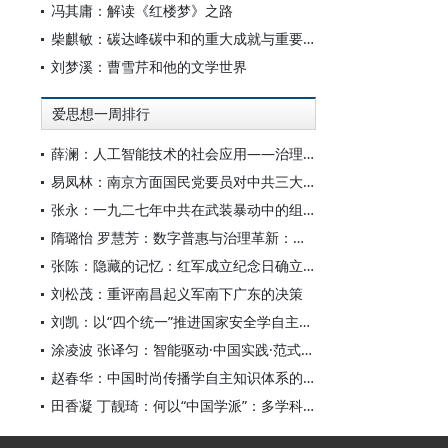
冯其庸：解读《红楼梦》之路
柴麒敏：碳达峰碳中和的重大成就与重要任务
刘梦溪：曹雪芹和他的文学世界
爱思想一周排行
薛澜：人工智能技术的社会应用——治理挑战
易凤林：南京方面国民党要员对中共三大起义的反应
张永：一九二七年中共在武装暴动中的组织转型
隋璐怡 罗慧芳：数字普惠与治理革新：中国人工智能赋能全球南方发展
张陈：隐藏的记忆：红军成立纪念日确立前中共对南昌起义的纪念
刘松茂：重评南昌起义军南下广东的决策
刘凯：以“四个统一”推进国家安全学自主知识体系构建
涂凌波 张译匀：智能驱动·中国实践·范式创新：“构建中国新闻传播学自主知识体系”专题研讨会综述
赵春华：中国时尚传播学自主知识体系的内在逻辑与实践路径
田香凝 丁靓琦：何以“中国学派”：多学科视野下中国特色新闻传播学建设的研究