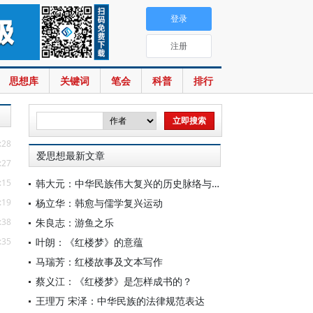
登录
注册
思想库
关键词
笔会
科普
排行
:28
爱思想最新文章
:27
:15
韩大元：中华民族伟大复兴的历史脉络与宪法内涵
:19
杨立华：韩愈与儒学复兴运动
:38
朱良志：游鱼之乐
:35
叶朗：《红楼梦》的意蕴
马瑞芳：红楼故事及文本写作
蔡义江：《红楼梦》是怎样成书的？
王理万 宋泽：中华民族的法律规范表达