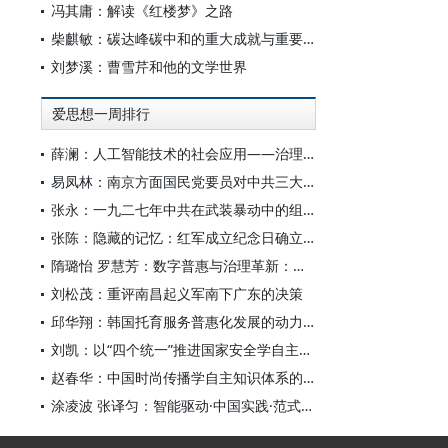
冯其庸：解读《红楼梦》之路
柴麒敏：碳达峰碳中和的重大成就与重要任务
刘梦溪：曹雪芹和他的文学世界
爱思想一周排行
薛澜：人工智能技术的社会应用——治理挑战
易凤林：南京方面国民党要员对中共三大起义的反应
张永：一九二七年中共在武装暴动中的组织转型
张陈：隐藏的记忆：红军成立纪念日确立前中共对南昌起义的纪念
隋璐怡 罗慧芳：数字普惠与治理革新：中国人工智能赋能全球南方发展
刘松茂：重评南昌起义军南下广东的决策
邱华翔：韩国托育服务普惠化发展的动力机制、制度路径与政策效应
刘凯：以“四个统一”推进国家安全学自主知识体系构建
赵春华：中国时尚传播学自主知识体系的内在逻辑与实践路径
涂凌波 张译匀：智能驱动·中国实践·范式创新：“构建中国新闻传播学自主知识体系”专题研讨会综述