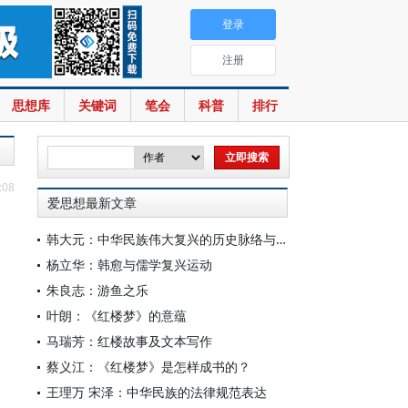
登录
注册
思想库
关键词
笔会
科普
排行
:08
爱思想最新文章
韩大元：中华民族伟大复兴的历史脉络与宪法内涵
杨立华：韩愈与儒学复兴运动
朱良志：游鱼之乐
叶朗：《红楼梦》的意蕴
马瑞芳：红楼故事及文本写作
蔡义江：《红楼梦》是怎样成书的？
王理万 宋泽：中华民族的法律规范表达