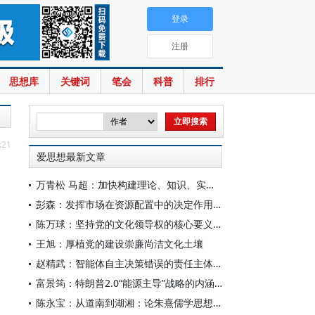
登录
注册
思想库
关键词
笔会
科普
排行
:21
爱思想最新文章
万青松 马超：加快构建理论、知识、实践一体发展的区域国别自主知识体系
彭森：发挥市场在资源配置中的决定作用是中国改革的最基本经验
陈万球：坚持党的文化领导权的核心要义、历史必然性和科学方法
王旭：厚植党的建设崇廉尚洁文化土壤
赵精武：智能体自主决策错误的责任主体与边界
富景筠：特朗普2.0“能源主导”战略的内涵、举措与影响
陈永宝：从道南到湖湘：论朱熹儒学思想的演变