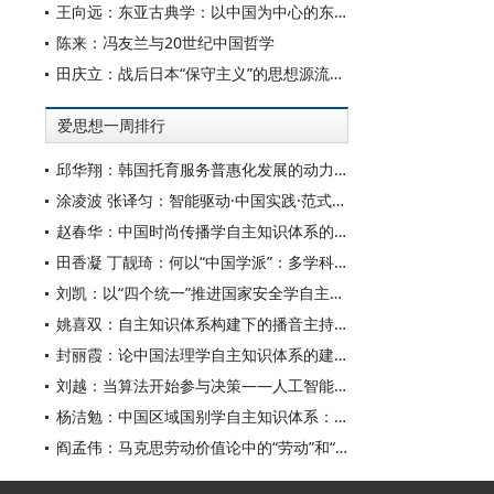
王向远：东亚古典学：以中国为中心的东亚学术文化共同体之建构
陈来：冯友兰与20世纪中国哲学
田庆立：战后日本“保守主义”的思想源流及核心价值探析
爱思想一周排行
邱华翔：韩国托育服务普惠化发展的动力机制、制度路径与政策效应
涂凌波 张译匀：智能驱动·中国实践·范式创新：“构建中国新闻传播学自主知识体系”专题研讨会综述
赵春华：中国时尚传播学自主知识体系的内在逻辑与实践路径
田香凝 丁靓琦：何以“中国学派”：多学科视野下中国特色新闻传播学建设的研究
刘凯：以“四个统一”推进国家安全学自主知识体系构建
姚喜双：自主知识体系构建下的播音主持高等专业教育研究
封丽霞：论中国法理学自主知识体系的建构
刘越：当算法开始参与决策——人工智能重塑全球治理的底层逻辑
杨洁勉：中国区域国别学自主知识体系：本原、借鉴和建构
阎孟伟：马克思劳动价值论中的“劳动”和“价值”概念