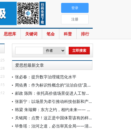
登录
注册
思想库
关键词
笔会
科普
排行
:25
爱思想最新文章
:28
:23
张必春：提升数字治理规范化水平
:15
周佑勇：作为标识性概念的“法治自信”及其时代意蕴
:12
郝政 陈阵：依托高价值场景促进人工智能高质量数据集建设
张新宁：以场景为牵引推动科技创新和产业创新深度融合
韩梁 朱瑞卿：东方之约，相约未来—— 中国元首外交的世界情怀与大国气派
关铭闻：点赞！这正是中国体育该有的样子
毕鲁瑶：治河之道，必当审其全局——清代靳辅的治水理念与实践