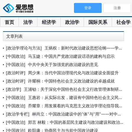
登录
注册
首页
法学
经济学
政治学
国际关系
社会学
文章列表
[政治学理论与方法]
王炳权：新时代政治建设思想论纲——学习习近平关于政治建设的重
[中国政治]
马玉婕：中国共产党政治建设话语的建构与启示
[中国政治]
中共中央关于加强党的政治建设的意见
[政治时评]
周少来：当代中国治理现代化与政治建设全面提升
[政治时评]
许耀桐：中国特色社会主义政治建设的卓越成就
[政治学]
王浦劬：关于深化中国特色社会主义行政管理体制研究的几点认识
[中国政治]
王惠岩：从实际出发，建设有中国特色社会主义民主政治
[中国政治]
乔耀章：用发展着的马克思主义政治学理论指导我国新的政治建设实
[政治学专栏]
林尚立：中国政治建设中的"体"与"用"——对中国政治发展的一
[中国政治]
郑言 林毅：中国的基层民主建设与政治建设和政治发展
[中国政治]
欧阳康：协商民主与当前中国政治建设