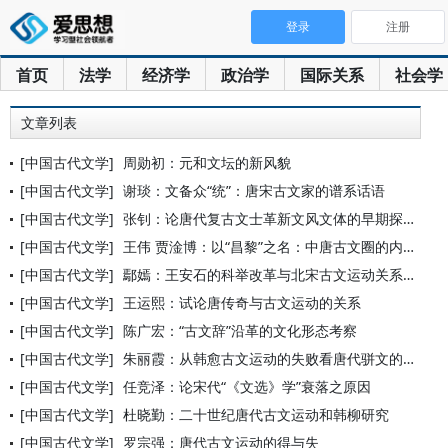
登录
注册
首页
法学
经济学
政治学
国际关系
社会学
文章列表
[中国古代文学]
周勋初：元和文坛的新风貌
[中国古代文学]
谢琰：文备众“统”：唐宋古文家的谱系话语
[中国古代文学]
张钊：论唐代复古文士革新文风文体的早期探索
[中国古代文学]
王伟 贾淦博：以“昌黎”之名：中唐古文圈的内外与渗透
[中国古代文学]
鄢嫣：王安石的科举改革与北宋古文运动关系疏证
[中国古代文学]
王运熙：试论唐传奇与古文运动的关系
[中国古代文学]
陈广宏：“古文辞”沿革的文化形态考察
[中国古代文学]
朱丽霞：从韩愈古文运动的失败看唐代骈文的文体地位
[中国古代文学]
任竞泽：论宋代“《文选》学”衰落之原因
[中国古代文学]
杜晓勤：二十世纪唐代古文运动和韩柳研究
[中国古代文学]
罗宗强：唐代古文运动的得与失