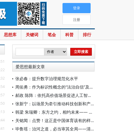
登录
注册
思想库
关键词
笔会
科普
排行
:51
爱思想最新文章
:22
:32
张必春：提升数字治理规范化水平
:54
周佑勇：作为标识性概念的“法治自信”及其时代意蕴
:57
郝政 陈阵：依托高价值场景促进人工智能高质量数据集建设
:50
张新宁：以场景为牵引推动科技创新和产业创新深度融合
:13
韩梁 朱瑞卿：东方之约，相约未来—— 中国元首外交的世界情怀与大国气派
:44
关铭闻：点赞！这正是中国体育该有的样子
:41
毕鲁瑶：治河之道，必当审其全局——清代靳辅的治水理念与实践