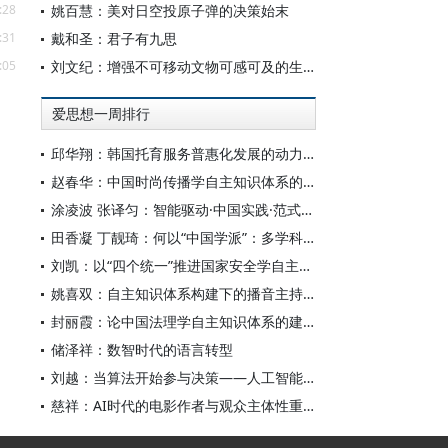
:28
姚百慧：美对日空投原子弹的决策始末
:31
戴和圣：君子有九思
:05
刘文纪：增强不可移动文物可感可及的生命力
爱思想一周排行
邱华翔：韩国托育服务普惠化发展的动力机制、制度路径与政策效应
赵春华：中国时尚传播学自主知识体系的内在逻辑与实践路径
涂凌波 张译匀：智能驱动·中国实践·范式创新：“构建中国新闻传播学自主知识体系”专题研讨会综述
田香凝 丁靓琦：何以“中国学派”：多学科视野下中国特色新闻传播学建设的研究
刘凯：以“四个统一”推进国家安全学自主知识体系构建
姚喜双：自主知识体系构建下的播音主持高等专业教育研究
封丽霞：论中国法理学自主知识体系的建构
储泽祥：数智时代的语言转型
刘越：当算法开始参与决策——人工智能重塑全球治理的底层逻辑
慈祥：AI时代的电影作者与观众主体性重构