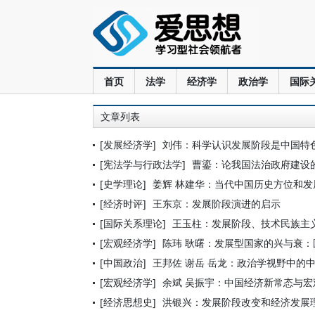
首页
法学
经济学
政治学
国际
文章列表
[发展经济学]
刘伟：科学认识发展阶段是中国特
[宪法学与行政法学]
曹鎏：论我国法治政府建设
[史学理论]
姜辉 林建华：当代中国历史方位和
[经济时评]
王东京：发展阶段演进的启示
[国际关系理论]
王玉柱：发展阶段、技术民族主
[宏观经济学]
陈玮 耿曙：发展型国家的兴与衰
[中国政治]
王邦佐 谢岳 岳龙：政治学视野中的
[宏观经济学]
余斌 吴振宇：中国经济新常态与
[经济思想史]
洪银兴：发展阶段改变和经济发展