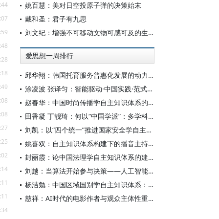
:44
姚百慧：美对日空投原子弹的决策始末
:07
戴和圣：君子有九思
:59
刘文纪：增强不可移动文物可感可及的生命力
:48
爱思想一周排行
:28
:18
邱华翔：韩国托育服务普惠化发展的动力机制、制度路径与政策效应
:49
涂凌波 张译匀：智能驱动·中国实践·范式创新：“构建中国新闻传播学自主知识体系”专题研讨会综述
:08
赵春华：中国时尚传播学自主知识体系的内在逻辑与实践路径
:08
田香凝 丁靓琦：何以“中国学派”：多学科视野下中国特色新闻传播学建设的研究
:27
刘凯：以“四个统一”推进国家安全学自主知识体系构建
:25
姚喜双：自主知识体系构建下的播音主持高等专业教育研究
:02
封丽霞：论中国法理学自主知识体系的建构
:14
刘越：当算法开始参与决策——人工智能重塑全球治理的底层逻辑
:11
杨洁勉：中国区域国别学自主知识体系：本原、借鉴和建构
:11
慈祥：AI时代的电影作者与观众主体性重构
:34