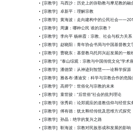
[宗教学]
马西沙：历史上的弥勒教与摩尼教的融
[宗教学]
卓新平：理解宗教
[宗教学]
黄海波：走向建构中的公民社会——20
[宗教学]
周濂：哪种公民 谁的宗教？
[宗教学]
李向平 杨林霞：宗教、社会与权力关系
[宗教学]
赵晓阳：青年协会书局与中国基督教文
[宗教学]
曹晓东：基督教乌托邦兴起发展的一般
[宗教学]
“泰山综观：宗教与中国传统文化”学术
[宗教学]
潘德荣：从神迹到智慧——诠释学探源
[宗教学]
雅各布·潘迪安：科学与宗教合作的危险
[宗教学]
高师宁：世俗化与宗教的未来
[宗教学]
童世骏：“后世俗”社会的批判理论
[宗教学]
张秀莉：论郑观应的道教信仰与经世实
[宗教学]
傅有德：犹太释经传统及思维方式探究
[宗教学]
孙晶：绝学的复兴之路
[宗教学]
靳海波：宗教对民族形成和发展的影响