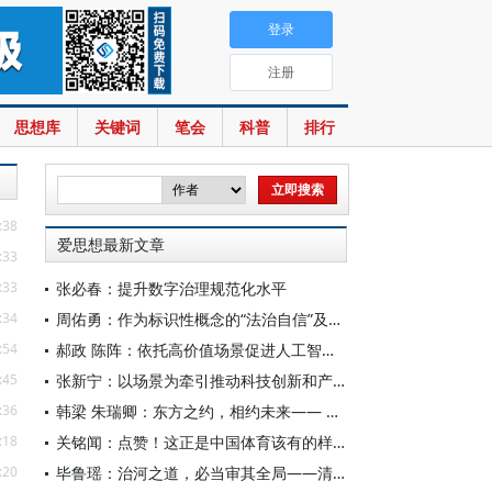
登录
注册
思想库
关键词
笔会
科普
排行
:38
爱思想最新文章
:33
:33
张必春：提升数字治理规范化水平
:34
周佑勇：作为标识性概念的“法治自信”及其时代意蕴
:54
郝政 陈阵：依托高价值场景促进人工智能高质量数据集建设
:45
张新宁：以场景为牵引推动科技创新和产业创新深度融合
:36
韩梁 朱瑞卿：东方之约，相约未来—— 中国元首外交的世界情怀与大国气派
:18
关铭闻：点赞！这正是中国体育该有的样子
:20
毕鲁瑶：治河之道，必当审其全局——清代靳辅的治水理念与实践