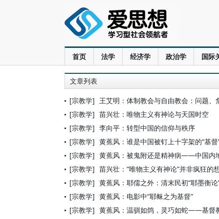
首页
法学
经济学
政治学
国际
文章列表
[宗教学]
王艾明：体制教会与自由教会：问题、
[宗教学]
苗兴壮：唯物主义有神论与天国时空
[宗教学]
李向平：转型中国的信仰与秩序
[宗教学]
黄蕉风：谁是中国被钉上十字架的“基督
[宗教学]
黄蕉风：被鬼附还是精神病——中国内
[宗教学]
苗兴壮：“唯物主义有神论”并非疯狂的
[宗教学]
黄蕉风：耶儒之外：清末民初“耶墨衡论
[宗教学]
黄蕉风：电影中“耶稣之为基督”
[宗教学]
黄蕉风：温驯如鸽，灵巧如蛇——基督