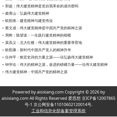
郭超：伟大建党精神是党自我革命的成功密码
曲青山：弘扬伟大建党精神
欧阳淞：建党精神与建党伟业
蔡文成：伟大建党精神是中国共产党的精神之源
周晔：陈望道：一生践行建党精神的楷模
莫高义：北大红楼：伟大建党精神的重要孕育地
欧阳康：新时代中国共产党人的精神升华
任仲平：恢宏史诗的力量之源——论弘扬伟大建党精神
钟华论：伟大的精神之源，奋进的磅礴力量——论伟大建党精神
伟大建党精神：中国共产党的精神之源
Powered by aisixiang.com Copyright © 2026 by
aisixiang.com All Rights Reserved 爱思想 京ICP备12007865
号-1 京公网安备11010602120014号.
工业和信息化部备案管理系统