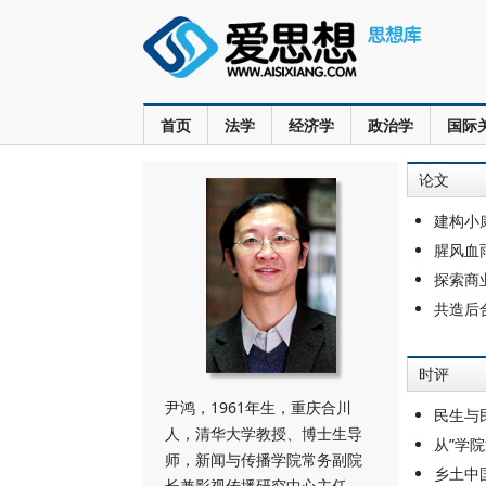
首页
法学
经济学
政治学
国际
论文
建构小
腥风血
探索商
共造后
时评
尹鸿，1961年生，重庆合川
民生与
人，清华大学教授、博士生导
从”学院
师，新闻与传播学院常务副院
乡土中
长兼影视传播研究中心主任。