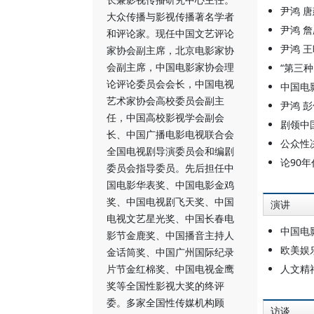
尹鸿 
大众传播与影视传播著名学者
尹鸿 詹
和评论家。现任中国文艺评论
尹鸿 
家协会副主席，北京电影家协
会副主席，中国电影家协会理
“第三
论评论委员会会长，中国电视
中国电
艺术家协会高校委员会副主
尹鸿 
任，中国高校影视学会副会
剧领中
长、中国广播电影电视联合会
公众性
全国电视剧导演委员会和编剧
论90
委员会指导委员。先后担任中
国电影华表奖、中国电影金鸡
奖、中国电视剧飞天奖、中国
演讲
电视文艺星光奖、中国长春电
中国电
影节金鹿奖、中国播音主持人
欧美娱
金话筒奖、中国广州国际纪录
片节金红棉奖、中国电视金鹰
人文精
奖等全国性影视大奖的终评
委。多家全国性传媒机构顾
访谈