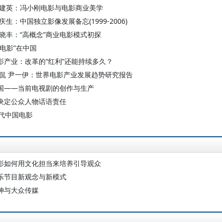
唐建英：冯小刚电影与电影商业美学
庆生：中国独立影像发展备忘(1999-2006)
王晓丰：“高概念”商业电影模式初探
种电影”在中国
影产业：改革的“红利”还能持续多久？
彭侃 尹一伊：世界电影产业发展趋势研究报告
国——当前电视剧的创作与生产
决定公众人物话语责任
年代中国电影
影如何用文化担当来培养引导观众
乐节目新观念与新模式
神与大众传媒