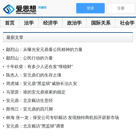
登录
注册
首页
法学
经济学
政治学
国际关系
社会学
最新文章
鄢烈山：从曝光安元鼎看公民精神的力量
鄢烈山：公民行动的力量
十年砍柴：有多少人还在发“维稳财”
陈杰人：安元鼎们的生存土壤
周虎城：安元鼎“黑监狱”威胁长治久安
马望原：谁的安元鼎谁家的稳定
安元鼎：北京截访生意经
斯伟江：安元鼎的四只脚
林海 张一龙：保安公司专职截访 发现独特商机拟开辟新市场
安元鼎：北京截访“黑监狱”调查