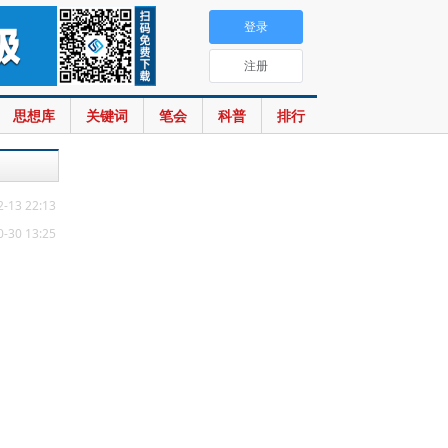
登录
注册
思想库
关键词
笔会
科普
排行
2-13 22:13
0-30 13:25