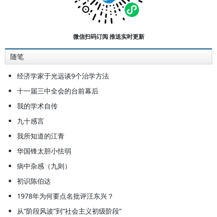
科学规划委员会副秘书长，科学技术
委员会副主任。代表性著作有：《哲
学论文演讲和笔记》、《一个哲学学
微信扫码订阅 推送实时更新
派正在中国兴起》、《政治经济学社
随笔
会主义部分探索1-7卷》、《中国社
会主义初级阶段的经济》、《经济社
经济学家于光远谈9个治学方法
会发展战略》、《于氏简明社会主义
十一届三中全会的台前幕后
所有制结构辞典》、《社会主义市场
我的学术自传
经济主体论杂记》、《我的市场经济
九十感言
观》、《我亲历的那次历史转折》、
我所知道的江青
《文明的亚洲和亚洲的文明》和《评
华国锋太胆小怯弱
所谓人体特异功能》等。
病中杂感（九则）
初识陈伯达
1978年为何要点名批评汪东兴？
从“阶段风波”到“社会主义初级阶段”