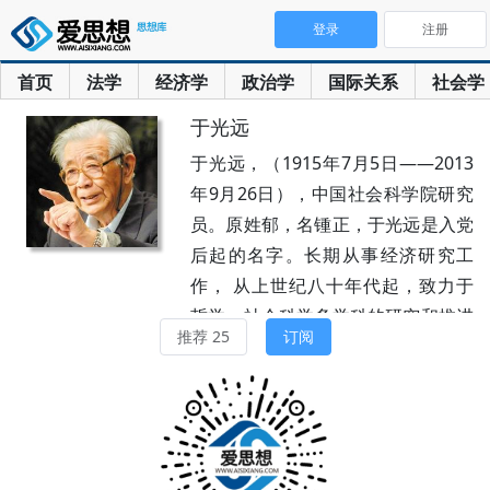
登录
注册
首页
法学
经济学
政治学
国际关系
社会学
于光远
于光远，（1915年7月5日——2013
年9月26日），中国社会科学院研究
员。原姓郁，名锺正，于光远是入党
后起的名字。长期从事经济研究工
作， 从上世纪八十年代起，致力于
哲学、社会科学多学科的研究和推进
推荐 25
订阅
其发展的组织活动，并积极参加多方
面的社会活动。历任中共中央图书馆
主任，北京大学图书馆系教授，中共
中央宣传部理论宣传处副处长，中国
科学院哲学社会科学部委员、常委，