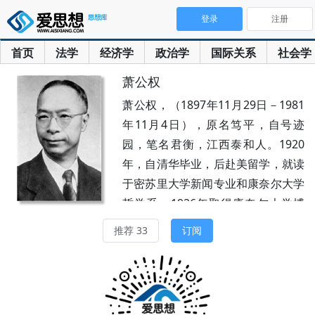
登录
注册
首页
法学
经济学
政治学
国际关系
社会学
萧公权
萧公权，（1897年11月29日－1981
年11月4日），原名笃平，自号迹
园，笔名君衡，江西泰和人。1920
年，自清华毕业，后赴美留学，就读
于密苏里大学新闻专业和康奈尔大学
哲学系。1926年取得康奈尔大学博
士学位后回国，先后在南开大学、东
推荐 33
订阅
北大学、燕京大学、清华大学等校任
教。抗战爆发后，迁成都，任教于四
川大学、成都燕京大学、光华大学，
抗战胜利后继续在光华大学及四川大