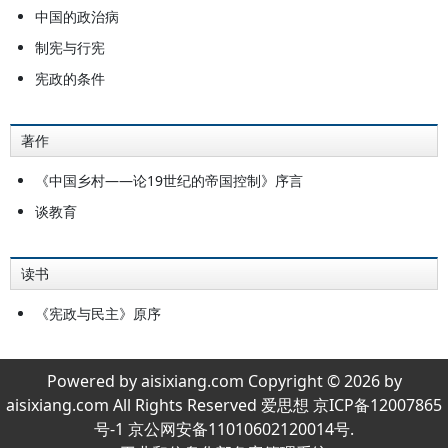
文），获美国学术团体协会“人文学
中国的政治病
术奖”；《问学谏往录》，回忆录；
制宪与行宪
《康有为变法与大同思想研究》（英
宪政的条件
文）。其著述经其弟子汪荣祖先生辑
成《萧公权全集》，计九册。
著作
《中国乡村——论19世纪的帝国控制》序言
谈教育
读书
《宪政与民主》原序
Powered by aisixiang.com Copyright © 2026 by
aisixiang.com All Rights Reserved 爱思想 京ICP备12007865
号-1 京公网安备11010602120014号.