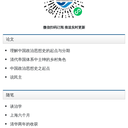
学任教。1948年，当选为中华民国
第一届中央研究院院士。1949年底
赴美出任西雅图华盛顿大学教授，
1968年循例退休。1981年11月4日，
微信扫码订阅 推送实时更新
逝世于美国西雅图寓所。萧公权先生
论文
的著述有：博士论文《政治多元
论》，经恺德林教授(George E．
理解中国政治思想史的起点与分期
G．Catlin)介绍，由伦敦著名出版社
清代帝国体系中士绅的乡村角色
出版，并列为“国际心理学哲学及科
中国政治思想史之起点
学方法丛书”之一；《宪政与民主》
说民主
为其自1932年移讲清华大学起，
1948年去国前为止，撰写了一系列
随笔
分别发表于国内的著名报章与杂志上
谈治学
的政论文字，凡二十二篇；《中国政
治思想史》，被教育部审定为“部定
上海六个月
大学用书”；《中国乡村》（英
清华两年的收获