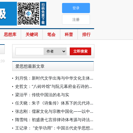
登录
注册
思想库
关键词
笔会
科普
排行
:39
爱思想最新文章
刘月悦：新时代文学出海与中华文化主体性建构
史哲文：“八砖吟馆”与阮元幕府金石诗的学人品格、诗学祈向
梁治平：传统中国法的名与实
任天晓：朱子《诗集传》体系下的元代诗学知识变革
张志刚：儒家文化与宗教中国化——以中国宗教通史为线索的学理沉思
隋雪纯：初盛唐七言排律诗体考源与诗法复变
王记录： “史学功用”：中国古代史学思想体系的核心