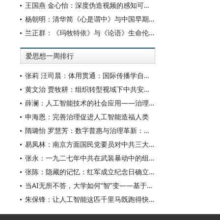
王国燕 金心怡：深度伪造视频的感知可信度：视觉素养和认知倾向的双重影响研究
杨朝明：清华简《心是谓中》与中国早期心论——脉络重审、学术反思及古典学范式转型
兰正群：《玛牧特依》与《论语》生命伦理的认知共性
爱思想一周排行
张莉 汪司晨：体用贯通：国际传播学自主知识体系的建构逻辑与学科交叉进路
黄文治 贾牧耕：组织转型视域下中共安徽省临时委员会的“两建两废”（1927—1931）
薛澜：人工智能技术的社会应用——治理挑战
申海恩：完善治理促进人工智能造福人类
隋璐怡 罗慧芳：数字普惠与治理革新：中国人工智能赋能全球南方发展
易凤林：南京方面国民党要员对中共三大起义的反应
张永：一九二七年中共在武装暴动中的组织转型
张陈：隐藏的记忆：红军成立纪念日确立前中共对南昌起义的纪念
当AI无所不答，大学如何“智”变——基于全国400余所高校本科生AI使用情况的调查与思考
朱保锋：让人工智能这匹千里马既跑得快又跑得稳