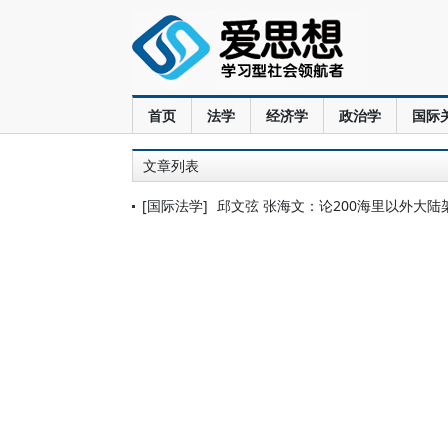
首页
法学
经济学
政治学
国际
文章列表
[国际法学]
邱文弦 张海文：论200海里以外大