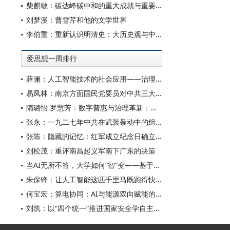
柴麒敏：碳达峰碳中和的重大成就与重要任务
刘梦溪：曹雪芹和他的文学世界
李伯重：重新认识明清史：大历史观与中国史学创新
爱思想一周排行
薛澜：人工智能技术的社会应用——治理挑战
易凤林：南京方面国民党要员对中共三大起义的反应
隋璐怡 罗慧芳：数字普惠与治理革新：中国人工智能赋能全球南方发展
张永：一九二七年中共在武装暴动中的组织转型
张陈：隐藏的记忆：红军成立纪念日确立前中共对南昌起义的纪念
刘松茂：重评南昌起义军南下广东的决策
当AI无所不答，大学如何“智”变——基于全国400余所高校本科生AI使用情况的调查与思考
朱保锋：让人工智能这匹千里马既跑得快又跑得稳
何宝宏：算电协同：AI与能源双向赋能的关键引擎
刘凯：以“四个统一”推进国家安全学自主知识体系构建