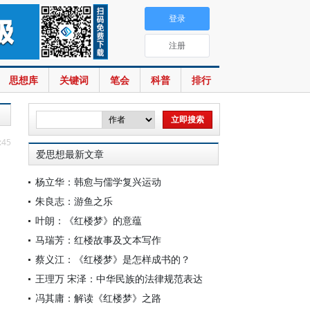
登录
注册
思想库
关键词
笔会
科普
排行
:45
爱思想最新文章
杨立华：韩愈与儒学复兴运动
朱良志：游鱼之乐
叶朗：《红楼梦》的意蕴
马瑞芳：红楼故事及文本写作
蔡义江：《红楼梦》是怎样成书的？
王理万 宋泽：中华民族的法律规范表达
冯其庸：解读《红楼梦》之路