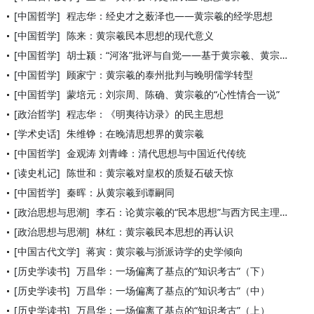
[中国哲学]
程志华：经史才之薮泽也——黄宗羲的经学思想
[中国哲学]
陈来：黄宗羲民本思想的现代意义
[中国哲学]
胡士颍：“河洛”批评与自觉——基于黄宗羲、黄宗炎的《河图》《
[中国哲学]
顾家宁：黄宗羲的泰州批判与晚明儒学转型
[中国哲学]
蒙培元：刘宗周、陈确、黄宗羲的“心性情合一说”
[政治哲学]
程志华：《明夷待访录》的民主思想
[学术史话]
朱维铮：在晚清思想界的黄宗羲
[中国哲学]
金观涛 刘青峰：清代思想与中国近代传统
[读史札记]
陈世和：黄宗羲对皇权的质疑石破天惊
[中国哲学]
秦晖：从黄宗羲到谭嗣同
[政治思想与思潮]
李石：论黄宗羲的“民本思想”与西方民主理论的区别
[政治思想与思潮]
林红：黄宗羲民本思想的再认识
[中国古代文学]
蒋寅：黄宗羲与浙派诗学的史学倾向
[历史学读书]
万昌华：一场偏离了基点的“知识考古”（下）
[历史学读书]
万昌华：一场偏离了基点的“知识考古”（中）
[历史学读书]
万昌华：一场偏离了基点的“知识考古”（上）