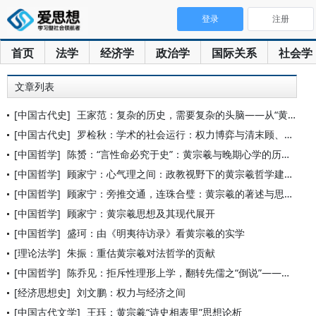
登录
注册
首页
法学
经济学
政治学
国际关系
社会学
文章列表
[中国古代史]
王家范：复杂的历史，需要复杂的头脑——从“黄宗羲定律”说开去
[中国古代史]
罗检秋：学术的社会运行：权力博弈与清末顾、王、黄从祀
[中国哲学]
陈赟：“言性命必究于史”：黄宗羲与晚期心学的历史文化向度
[中国哲学]
顾家宁：心气理之间：政教视野下的黄宗羲哲学建构
[中国哲学]
顾家宁：旁推交通，连珠合璧：黄宗羲的著述与思想
[中国哲学]
顾家宁：黄宗羲思想及其现代展开
[中国哲学]
盛珂：由《明夷待访录》看黄宗羲的实学
[理论法学]
朱振：重估黄宗羲对法哲学的贡献
[中国哲学]
陈乔见：拒斥性理形上学，翻转先儒之“倒说”——黄宗羲《孟子师
[经济思想史]
刘文鹏：权力与经济之间
[中国古代文学]
王珏：黄宗羲“诗史相表里”思想论析