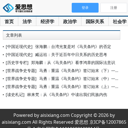
登录
注册
首页
法学
经济学
政治学
国际关系
社会学
文章列表
[中国近现代史]
张海鹏：台湾光复是对《马关条约》的否定
[中国近现代史]
臧运祜：关于近百年中日关系的历史思考
[历史学专栏]
郑海麟：从《马关条约》看李鸿章的国际法意识
[世界战争史专题]
马勇：重温《马关条约》签订始末（下）——无奈收场
[世界战争史专题]
马勇：重温《马关条约》签订始末（中）——遇刺转机
[世界战争史专题]
马勇：重温《马关条约》签订始末（上）——尴尬出山
[读史札记]
林来梵：从《马关条约》中读出我们民族内伤
Powered by aisixiang.com Copyright © 2026 by
aisixiang.com All Rights Reserved 爱思想 京ICP备12007865