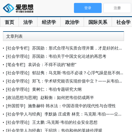
登录
注册
首页
法学
经济学
政治学
国际关系
社会学
文章列表
[社会学专栏]
苏国勋：形式合理与实质合理并重，才是好的社会
[社会学理论]
苏国勋：韦伯关于中国文化论述的再思考
[笔会专栏]
袁训会：不得不说的“秘密”
[社会学理论]
郁喆隽：马克斯·韦伯不必读？心浮气躁是批不倒大师的
[社会学理论]
郑飞：学术研究能否实现价值中立？——从韦伯说开去
[社会学理论]
黄树仁：韦伯专题研究大纲
[政治思想与思潮]
赵毅衡：如何把韦伯切成两半
[外国哲学]
施鲁赫特 韩水法：中国语境中的现代性与合理性
[社会学学人与经典]
李默扬 庄成青 林竞：马克斯.韦伯——尘世再无他的同类
[社会学理论]
王太鹏 :马克斯·韦伯的社会安全思想
[社会学学人与经典]
王绍培：韦伯和他的英雄伦理观