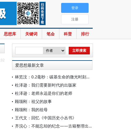
登录
注册
思想库
关键词
笔会
科普
排行
:32
爱思想最新文章
林笕汶：0.2毫秒：碳基生命的微光时刻——读邵春堡《未来人类：科技拓展无限可能》
杜泽逊：我们需要新时代的出版家
杜泽逊：老师永远是你们的老师
顾颉刚：祖父的故事
顾颉刚：我的祖母
王代文：回忆《中国历史小丛书》
齐浣心：不能忘却的纪念——古籍整理出版规划小组成立六十载记