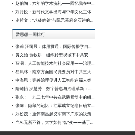
赵伯陶：六年的学术洗礼——回忆我在中华书局的日子
刘月悦：新时代文学出海与中华文化主体性建构
史哲文：“八砖吟馆”与阮元幕府金石诗的学人品格、诗学祈向
爱思想一周排行
张莉 汪司晨：体用贯通：国际传播学自主知识体系的建构逻辑与学科交叉进路
黄文治 贾牧耕：组织转型视域下中共安徽省临时委员会的“两建两废”（1927—1931）
薛澜：人工智能技术的社会应用——治理挑战
易凤林：南京方面国民党要员对中共三大起义的反应
申海恩：完善治理促进人工智能造福人类
隋璐怡 罗慧芳：数字普惠与治理革新：中国人工智能赋能全球南方发展
张永：一九二七年中共在武装暴动中的组织转型
张陈：隐藏的记忆：红军成立纪念日确立前中共对南昌起义的纪念
刘松茂：重评南昌起义军南下广东的决策
当AI无所不答，大学如何“智”变——基于全国400余所高校本科生AI使用情况的调查与思考