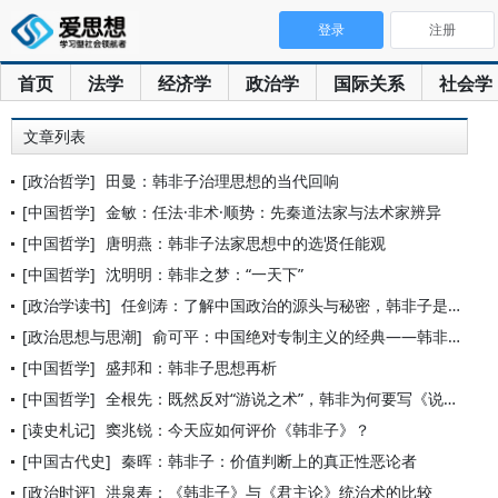
登录
注册
首页
法学
经济学
政治学
国际关系
社会学
文章列表
[政治哲学]
田曼：韩非子治理思想的当代回响
[中国哲学]
金敏：任法·非术·顺势：先秦道法家与法术家辨异
[中国哲学]
唐明燕：韩非子法家思想中的选贤任能观
[中国哲学]
沈明明：韩非之梦：“一天下”
[政治学读书]
任剑涛：了解中国政治的源头与秘密，韩非子是绕不开的人物
[政治思想与思潮]
俞可平：中国绝对专制主义的经典——韩非政治思想再释评
[中国哲学]
盛邦和：韩非子思想再析
[中国哲学]
全根先：既然反对“游说之术”，韩非为何要写《说难》
[读史札记]
窦兆锐：今天应如何评价《韩非子》？
[中国古代史]
秦晖：韩非子：价值判断上的真正性恶论者
[政治时评]
洪泉寿：《韩非子》与《君主论》统治术的比较