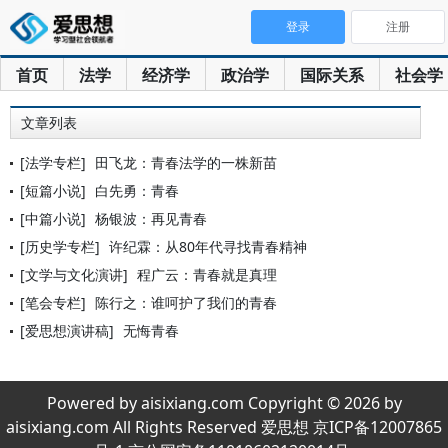
登录
注册
首页
法学
经济学
政治学
国际关系
社会学
文章列表
[法学专栏]
田飞龙：青春法学的一株新苗
[短篇小说]
白先勇：青春
[中篇小说]
杨银波：再见青春
[历史学专栏]
许纪霖：从80年代寻找青春精神
[文学与文化演讲]
程广云：青春就是真理
[笔会专栏]
陈行之：谁呵护了我们的青春
[爱思想演讲稿]
无悔青春
Powered by aisixiang.com Copyright © 2026 by
aisixiang.com All Rights Reserved 爱思想 京ICP备12007865