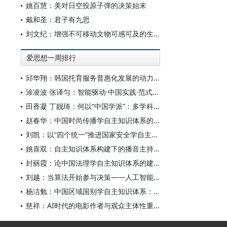
姚百慧：美对日空投原子弹的决策始末
戴和圣：君子有九思
刘文纪：增强不可移动文物可感可及的生命力
爱思想一周排行
邱华翔：韩国托育服务普惠化发展的动力机制、制度路径与政策效应
涂凌波 张译匀：智能驱动·中国实践·范式创新：“构建中国新闻传播学自主知识体系”专题研讨会综述
田香凝 丁靓琦：何以“中国学派”：多学科视野下中国特色新闻传播学建设的研究
赵春华：中国时尚传播学自主知识体系的内在逻辑与实践路径
刘凯：以“四个统一”推进国家安全学自主知识体系构建
姚喜双：自主知识体系构建下的播音主持高等专业教育研究
封丽霞：论中国法理学自主知识体系的建构
刘越：当算法开始参与决策——人工智能重塑全球治理的底层逻辑
杨洁勉：中国区域国别学自主知识体系：本原、借鉴和建构
慈祥：AI时代的电影作者与观众主体性重构