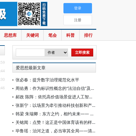
登录
注册
思想库
关键词
笔会
科普
排行
:59
爱思想最新文章
:44
:30
张必春：提升数字治理规范化水平
:46
周佑勇：作为标识性概念的“法治自信”及其时代意蕴
郝政 陈阵：依托高价值场景促进人工智能高质量数据集建设
张新宁：以场景为牵引推动科技创新和产业创新深度融合
韩梁 朱瑞卿：东方之约，相约未来—— 中国元首外交的世界情怀与大国气派
关铭闻：点赞！这正是中国体育该有的样子
毕鲁瑶：治河之道，必当审其全局——清代靳辅的治水理念与实践