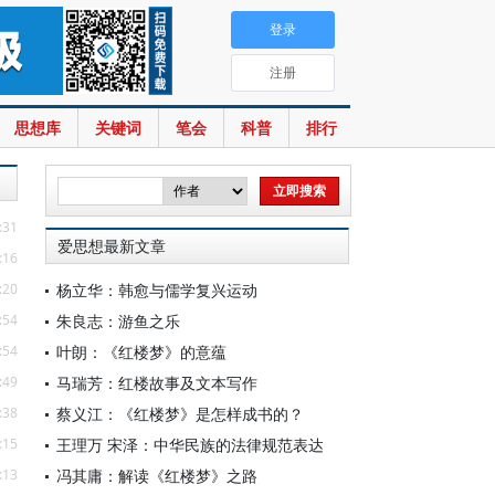
登录
注册
思想库
关键词
笔会
科普
排行
:31
爱思想最新文章
:16
:20
杨立华：韩愈与儒学复兴运动
:54
朱良志：游鱼之乐
:54
叶朗：《红楼梦》的意蕴
:49
马瑞芳：红楼故事及文本写作
:38
蔡义江：《红楼梦》是怎样成书的？
:15
王理万 宋泽：中华民族的法律规范表达
:13
冯其庸：解读《红楼梦》之路