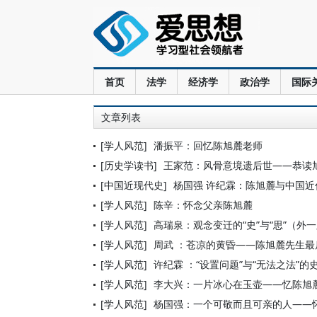
首页
法学
经济学
政治学
国际
文章列表
[学人风范]
潘振平：回忆陈旭麓老师
[历史学读书]
王家范：风骨意境遗后世——恭读
[中国近现代史]
杨国强 许纪霖：陈旭麓与中国近
[学人风范]
陈辛：怀念父亲陈旭麓
[学人风范]
高瑞泉：观念变迁的“史”与“思”（外
[学人风范]
周武 ：苍凉的黄昏——陈旭麓先生最
[学人风范]
许纪霖 ：“设置问题”与“无法之法”的
[学人风范]
李大兴：一片冰心在玉壶——忆陈旭
[学人风范]
杨国强：一个可敬而且可亲的人——