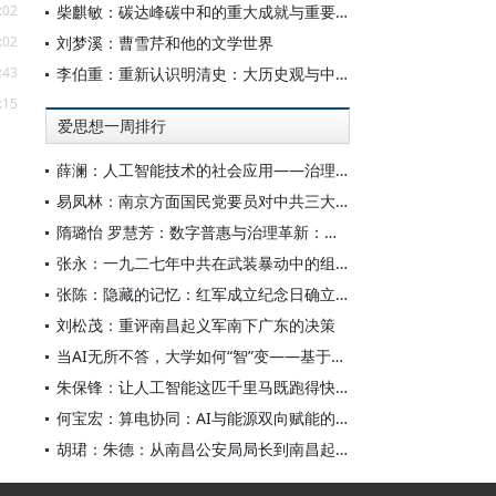
:02
柴麒敏：碳达峰碳中和的重大成就与重要任务
:02
刘梦溪：曹雪芹和他的文学世界
:43
李伯重：重新认识明清史：大历史观与中国史学创新
:15
爱思想一周排行
薛澜：人工智能技术的社会应用——治理挑战
易凤林：南京方面国民党要员对中共三大起义的反应
隋璐怡 罗慧芳：数字普惠与治理革新：中国人工智能赋能全球南方发展
张永：一九二七年中共在武装暴动中的组织转型
张陈：隐藏的记忆：红军成立纪念日确立前中共对南昌起义的纪念
刘松茂：重评南昌起义军南下广东的决策
当AI无所不答，大学如何“智”变——基于全国400余所高校本科生AI使用情况的调查与思考
朱保锋：让人工智能这匹千里马既跑得快又跑得稳
何宝宏：算电协同：AI与能源双向赋能的关键引擎
胡珺：朱德：从南昌公安局局长到南昌起义的“参谋和向导”