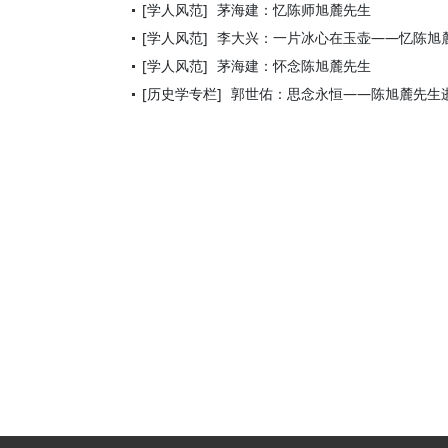
[学人风范]
茅海建：忆陈师旭麓先生
[学人风范]
李大兴：一片冰心在玉壶——忆陈旭
[学人风范]
茅海建：怀念陈旭麓先生
[历史学专栏]
郭世佑：思念永恒——陈旭麓先生逝