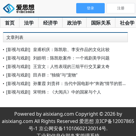
登录
注册
首页
法学
经济学
政治学
国际关系
社会学
文章列表
[影视与戏剧]
皇甫积庆：陈凯歌、李安作品的文化比较
[影视与戏剧]
刘皓明：陈凯歌案件：一个戏剧美学问题
[影视与戏剧]
王宜文：人性表现的三组平行交叉蒙太奇
[影视与戏剧]
田卉群：“独狼”与“宠物”
[影视与戏剧]
孙董霞 刘贵祥：当代中国电影中“奔跑”情节的哲学诠释
[影视与戏剧]
宋明炜：《大阅兵》中的国家与个人
Powered by aisixiang.com Copyright © 2026 by
aisixiang.com All Rights Reserved 爱思想 京ICP备12007865
号-1 京公网安备11010602120014号.
工业和信息化部备案管理系统