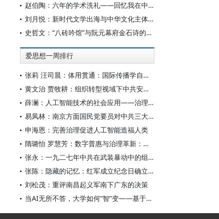
赵伯陶：六年的学术洗礼——回忆我在中华书局的日子
刘月悦：新时代文学出海与中华文化主体性建构
史哲文：“八砖吟馆”与阮元幕府金石诗的学人品格、诗学祈向
爱思想一周排行
张莉 汪司晨：体用贯通：国际传播学自主知识体系的建构逻辑与学科交叉进路
黄文治 贾牧耕：组织转型视域下中共安徽省临时委员会的“两建两废”（1927—1931）
薛澜：人工智能技术的社会应用——治理挑战
易凤林：南京方面国民党要员对中共三大起义的反应
申海恩：完善治理促进人工智能造福人类
隋璐怡 罗慧芳：数字普惠与治理革新：中国人工智能赋能全球南方发展
张永：一九二七年中共在武装暴动中的组织转型
张陈：隐藏的记忆：红军成立纪念日确立前中共对南昌起义的纪念
刘松茂：重评南昌起义军南下广东的决策
当AI无所不答，大学如何“智”变——基于全国400余所高校本科生AI使用情况的调查与思考