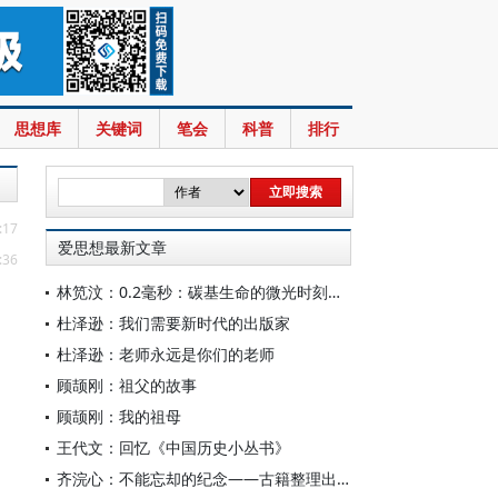
思想库
关键词
笔会
科普
排行
:17
爱思想最新文章
:36
林笕汶：0.2毫秒：碳基生命的微光时刻——读邵春堡《未来人类：科技拓展无限可能》
杜泽逊：我们需要新时代的出版家
杜泽逊：老师永远是你们的老师
顾颉刚：祖父的故事
顾颉刚：我的祖母
王代文：回忆《中国历史小丛书》
齐浣心：不能忘却的纪念——古籍整理出版规划小组成立六十载记