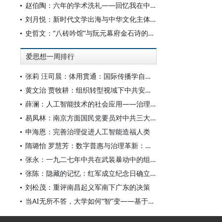
赵伯陶：六年的学术洗礼——回忆我在中华书局的日子
刘月悦：新时代文学出海与中华文化主体性建构
史哲文：“八砖吟馆”与阮元幕府金石诗的学人品格、诗学祈向
爱思想一周排行
张莉 汪司晨：体用贯通：国际传播学自主知识体系的建构逻辑与学科交叉进路
黄文治 贾牧耕：组织转型视域下中共安徽省临时委员会的“两建两废”（1927—1931）
薛澜：人工智能技术的社会应用——治理挑战
易凤林：南京方面国民党要员对中共三大起义的反应
申海恩：完善治理促进人工智能造福人类
隋璐怡 罗慧芳：数字普惠与治理革新：中国人工智能赋能全球南方发展
张永：一九二七年中共在武装暴动中的组织转型
张陈：隐藏的记忆：红军成立纪念日确立前中共对南昌起义的纪念
刘松茂：重评南昌起义军南下广东的决策
当AI无所不答，大学如何“智”变——基于全国400余所高校本科生AI使用情况的调查与思考