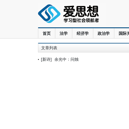
首页
法学
经济学
政治学
国际
文章列表
[新诗]
余光中：问烛