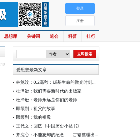
登录
注册
思想库
关键词
笔会
科普
排行
:40
爱思想最新文章
林笕汶：0.2毫秒：碳基生命的微光时刻——读邵春堡《未来人类：科技拓展无限可能》
杜泽逊：我们需要新时代的出版家
杜泽逊：老师永远是你们的老师
顾颉刚：祖父的故事
顾颉刚：我的祖母
王代文：回忆《中国历史小丛书》
齐浣心：不能忘却的纪念——古籍整理出版规划小组成立六十载记