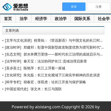
登录
注册
首页
法学
经济学
政治学
国际关系
社会学
文章列表
[文学与文化演讲]
程章灿：《世说新语》与中国文化的长江时代
[政治时评]
郑建邦：彰显中国新型政党制度优势为谱写新时代“长江之歌”凝心
[生态文明]
碧水奔腾万里情——新时代长江治理的成就启示与世界意义
[法学时评]
秦天宝：法治协同护长江 流域治理启新章
[吾乡吾土]
陈艳萍：长江上浮着一座城
[文化研究]
朱光磊：长江文化视域下江南实学精神的历史演进
[科学专栏]
胡春宏，张双虎：论长江开发与保护策略
[中国近现代史]
张文木：长江与国防
Powered by aisixiang.com Copyright © 2026 by