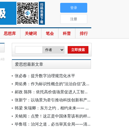
登录
注册
思想库
关键词
笔会
科普
排行
:48
爱思想最新文章
张必春：提升数字治理规范化水平
周佑勇：作为标识性概念的“法治自信”及其时代意蕴
郝政 陈阵：依托高价值场景促进人工智能高质量数据集建设
张新宁：以场景为牵引推动科技创新和产业创新深度融合
韩梁 朱瑞卿：东方之约，相约未来—— 中国元首外交的世界情怀与大国气派
关铭闻：点赞！这正是中国体育该有的样子
毕鲁瑶：治河之道，必当审其全局——清代靳辅的治水理念与实践