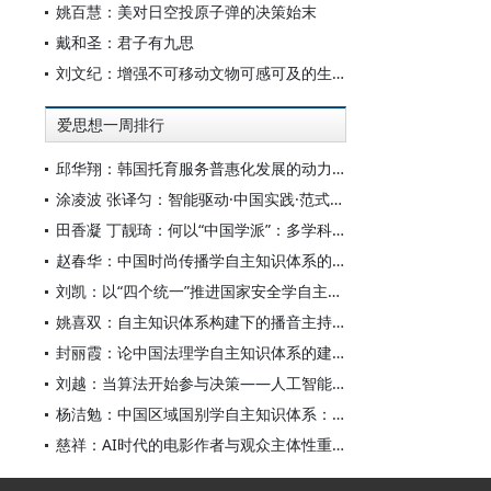
姚百慧：美对日空投原子弹的决策始末
戴和圣：君子有九思
刘文纪：增强不可移动文物可感可及的生命力
爱思想一周排行
邱华翔：韩国托育服务普惠化发展的动力机制、制度路径与政策效应
涂凌波 张译匀：智能驱动·中国实践·范式创新：“构建中国新闻传播学自主知识体系”专题研讨会综述
田香凝 丁靓琦：何以“中国学派”：多学科视野下中国特色新闻传播学建设的研究
赵春华：中国时尚传播学自主知识体系的内在逻辑与实践路径
刘凯：以“四个统一”推进国家安全学自主知识体系构建
姚喜双：自主知识体系构建下的播音主持高等专业教育研究
封丽霞：论中国法理学自主知识体系的建构
刘越：当算法开始参与决策——人工智能重塑全球治理的底层逻辑
杨洁勉：中国区域国别学自主知识体系：本原、借鉴和建构
慈祥：AI时代的电影作者与观众主体性重构