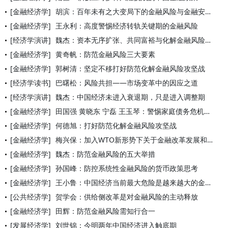
[金融经济学]
胡滨：百年未有之大变局下的金融风险与金融安全
[金融经济学]
王永利：高度警惕经济转轨关键期的金融风险
[经济学演讲]
魏杰：资本无序扩张、共同富裕与化解金融风险问题
[金融经济学]
黄奇帆：防范金融风险三大要素
[金融经济学]
郭树清：坚定不移打好防范化解金融风险攻坚战
[经济学读书]
巴曙松：风险共担——市场变革中的因应之道
[经济学演讲]
魏杰：中国经济未进入衰退期，只是进入调整期
[金融经济学]
田国强 黄晓东 宁磊 王玉琴：警惕家庭债务危机及其可能引发的
[金融经济学]
何德旭：打好防范化解金融风险攻坚战
[金融经济学]
梅兴保：加入WTO新形势下关于金融改革发展和防范化解风险的对
[金融经济学]
魏杰：防范金融风险的五大举措
[金融经济学]
孙国峰：防控系统性金融风险的货币政策思考
[金融经济学]
王小鲁：中国经济当前最大危险是越来越大的金融风险
[公共经济学]
贺学会：供给侧改革是对金融风险的主动释放
[金融经济学]
田辉：防范金融风险需知行合一
[发展经济学]
刘世锦：今明两年中国经济进入触底期