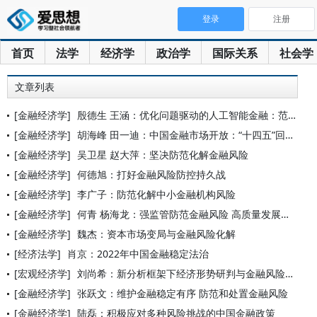
登录
注册
首页
法学
经济学
政治学
国际关系
社会学
文章列表
[金融经济学]
殷德生 王涵：优化问题驱动的人工智能金融：范式革命与技术重构
[金融经济学]
胡海峰 田一迪：中国金融市场开放：“十四五”回顾与“十五五”
[金融经济学]
吴卫星 赵大萍：坚决防范化解金融风险
[金融经济学]
何德旭：打好金融风险防控持久战
[金融经济学]
李广子：防范化解中小金融机构风险
[金融经济学]
何青 杨海龙：强监管防范金融风险 高质量发展资本市场
[金融经济学]
魏杰：资本市场变局与金融风险化解
[经济法学]
肖京：2022年中国金融稳定法治
[宏观经济学]
刘尚希：新分析框架下经济形势研判与金融风险防控
[金融经济学]
张跃文：维护金融稳定有序 防范和处置金融风险
[金融经济学]
陆磊：积极应对多种风险挑战的中国金融政策